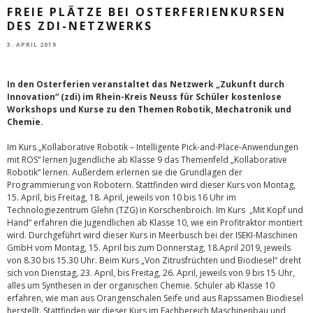
FREIE PLÄTZE BEI OSTERFERIENKURSEN
DES ZDI-NETZWERKS
3. APRIL 2019
In den Osterferien veranstaltet das Netzwerk „Zukunft durch
Innovation“ (zdi) im Rhein-Kreis Neuss für Schüler kostenlose
Workshops und Kurse zu den Themen Robotik, Mechatronik und
Chemie.
Im Kurs „Kollaborative Robotik – Intelligente Pick-and-Place-Anwendungen
mit ROS“ lernen Jugendliche ab Klasse 9 das Themenfeld „Kollaborative
Robotik“ lernen. Außerdem erlernen sie die Grundlagen der
Programmierung von Robotern. Stattfinden wird dieser Kurs von Montag,
15. April, bis Freitag, 18. April, jeweils von 10 bis 16 Uhr im
Technologiezentrum Glehn (TZG) in Korschenbroich. Im Kurs „Mit Kopf und
Hand“ erfahren die Jugendlichen ab Klasse 10, wie ein Profitraktor montiert
wird. Durchgeführt wird dieser Kurs in Meerbusch bei der ISEKI-Maschinen
GmbH vom Montag, 15. April bis zum Donnerstag, 18.April 2019, jeweils
von 8.30 bis 15.30 Uhr. Beim Kurs „Von Zitrusfrüchten und Biodiesel“ dreht
sich von Dienstag, 23. April, bis Freitag, 26. April, jeweils von 9 bis 15 Uhr,
alles um Synthesen in der organischen Chemie. Schüler ab Klasse 10
erfahren, wie man aus Orangenschalen Seife und aus Rapssamen Biodiesel
herstellt. Stattfinden wir dieser Kurs im Fachbereich Maschinenbau und