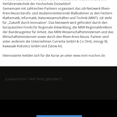
Verfahrenstechnik der Hochschule Düsseldorf.
Gemeinsam mit zahlreichen Partnern organisiert das zdi-Netzwerk Rhein-
Kreis Neuss berufs- und studienorientierende Maßnahmen zu den Fächern
Mathematik, Informatik, Naturwissenschaften und Technik (MINT). zdi steht
für „Zukunft durch Innovation“. Das Netzwerk wird gefördert durch den
Europäischen Fonds für Regionale Entwicklung, die NRW-Regionaldirektion
der Bundesagentur für Arbeit, das NRW-Wissenschaftsministerium und das
Wirtschaftsministerium sowie durch den Rhein-Kreis Neuss. Partner sind
unter anderem die Unternehmen Currenta GmbH & Co OHG, innogy SE,
Kawasaki Robotics GmbH und Zülow AG.
Interessierte melden sich für die Kurse an unter
www.mint-machen.de
.
[contact-form-7 404 "Nicht gefunden"]