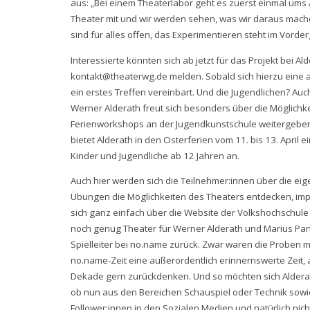
aus: „Bei einem Theaterlabor geht es zuerst einmal ums 
Theater mit und wir werden sehen, was wir daraus mac
sind für alles offen, das Experimentieren steht im Vorde
Interessierte könnten sich ab jetzt für das Projekt bei A
kontakt@theaterwg.de melden. Sobald sich hierzu eine 
ein erstes Treffen vereinbart. Und die Jugendlichen? Au
Werner Alderath freut sich besonders über die Möglichke
Ferienworkshops an der Jugendkunstschule weitergeben z
bietet Alderath in den Osterferien vom 11. bis 13. April 
Kinder und Jugendliche ab 12 Jahren an.
Auch hier werden sich die Teilnehmer:innen über die e
Übungen die Möglichkeiten des Theaters entdecken, imp
sich ganz einfach über die Website der Volkshochschul
noch genug Theater für Werner Alderath und Marius Panit
Spielleiter bei no.name zurück. Zwar waren die Proben 
no.name-Zeit eine außerordentlich erinnernswerte Zeit, 
Dekade gern zurückdenken. Und so möchten sich Alderath
ob nun aus den Bereichen Schauspiel oder Technik sowie
Follower:innen in den Sozialen Medien und natürlich nich