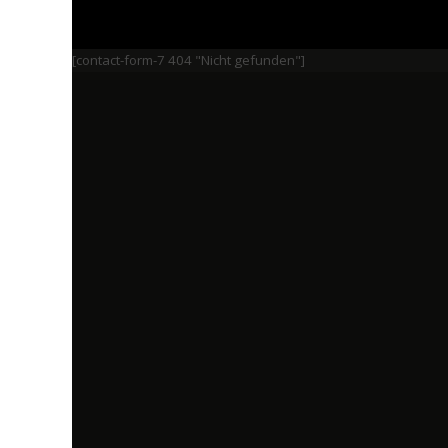
[contact-form-7 404 "Nicht gefunden"]