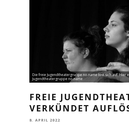
Die freie Jugendtheatergruppe no.name löst sich auf. Hier 
Jugendtheatergruppe no.name
FREIE JUGENDTHE
VERKÜNDET AUFLÖ
8. APRIL 2022