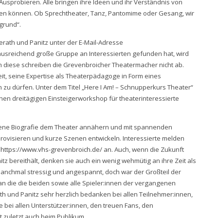
Ausprobieren. Alle bringen ihre Ideen und ihr Verständnis von
hen können. Ob Sprechtheater, Tanz, Pantomime oder Gesang, wir
rgrund“.
lderath und Panitz unter der E-Mail-Adresse
ausreichend große Gruppe an Interessierten gefunden hat, wird
ch diese schreiben die Grevenbroicher Theatermacher nicht ab.
it, seine Expertise als Theaterpädagoge in Form eines
u dürfen. Unter dem Titel „Here I Am! – Schnupperkurs Theater“
einen dreitägigen Einsteigerworkshop für theaterinteressierte
igene Biografie dem Theater annähern und mit spannenden
rovisieren und kurze Szenen entwickeln. Interessierte melden
e
https://www.vhs-grevenbroich.de/
an. Auch, wenn die Zukunft
z bereithält, denken sie auch ein wenig wehmütig an ihre Zeit als
manchmal stressig und angespannt, doch war der Großteil der
an die die beiden sowie alle Spieler:innen der vergangenen
 und Panitz sehr herzlich bedanken bei allen Teilnehmer:innen,
 bei allen Unterstützer:innen, den treuen Fans, den
t zuletzt auch beim Publikum.