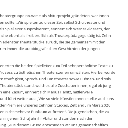
 Theatergruppe no.name als Abiturprojekt gründeten, war ihnen
en sollte. „Wir spielten zu dieser Zeit selbst Schultheater und
ls Spielleiter ausprobieren“, erinnert sich Werner Alderath, der
he ebenfalls freiberuflich als Theaterpädagoge tätig ist. Zehn
chiedenster Theaterstücke zurück, die sie gemeinsam mit den
waren immer die autobiografischen Geschichten der jungen
rten die beiden Spielleiter zum Teil sehr persönliche Texte zu
 Prozess zu ästhetischen Theaterszenen umwälzten. Hierbei wurde
sthaftigkeit, Sprech- und Tanztheater sowie Bühnen- und teils
heaterstück stand, welches alle Zuschauer:innen, egal ob jung
eine Zäsur“, erinnert sich Marius Panitz, mittlerweile
 führt weiter aus: „Wie so viele Künstler:innen stellte auch uns
der Premiere unseres zehnten Stückes, Zettland , im März 2020
n nicht mehr vor Publikum auftreten“. Die Jugendlichen, die zu
n in jenem Schuljahr ihr Abitur und standen nach der
ung. „Aus diesem Grund entschieden wir uns gemeinschaftlich