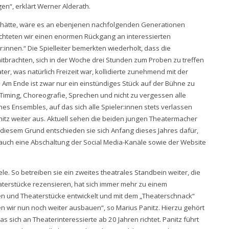
en“, erklärt Werner Alderath.
n hätte, wäre es an ebenjenen nachfolgenden Generationen
bachteten wir einen enormen Rückgang an interessierten
r:innen.“ Die Spielleiter bemerkten wiederholt, dass die
itbrachten, sich in der Woche drei Stunden zum Proben zu treffen
 was natürlich Freizeit war, kollidierte zunehmend mit der
. Am Ende ist zwar nur ein einstündiges Stück auf der Bühne zu
 Timing, Choreografie, Sprechen und nicht zu vergessen alle
s Ensembles, auf das sich alle Spieler:innen stets verlassen
anitz weiter aus. Aktuell sehen die beiden jungen Theatermacher
diesem Grund entschieden sie sich Anfang dieses Jahres dafür,
t auch eine Abschaltung der Social Media-Kanäle sowie der Website
le. So betreiben sie ein zweites theatrales Standbein weiter, die
eaterstücke rezensieren, hat sich immer mehr zu einem
en und Theaterstücke entwickelt und mit dem „Theaterschnack“
n wir nun noch weiter ausbauen“, so Marius Panitz. Hierzu gehört
 sich an Theaterinteressierte ab 20 Jahren richtet. Panitz führt