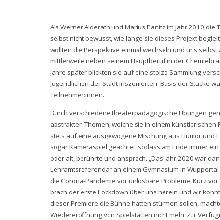
Als Werner Alderath und Marius Panitz im Jahr 2010 die
selbst nicht bewusst, wie lange sie dieses Projekt begleit
wollten die Perspektive einmal wechseln und uns selbst a
mittlerweile neben seinem Hauptberuf in der Chemiebranc
Jahre später blickten sie auf eine stolze Sammlung vers
Jugendlichen der Stadt inszenierten. Basis der Stücke 
Teilnehmer:innen.
Durch verschiedene theaterpädagogische Übungen generie
abstrakten Themen, welche sie in einem künstlerischen
stets auf eine ausgewogene Mischung aus Humor und Ern
sogar Kameraspiel geachtet, sodass am Ende immer ein T
oder alt, berührte und ansprach. „Das Jahr 2020 war dann 
Lehramtsreferendar an einem Gymnasium in Wuppertal und
die Corona-Pandemie vor unlösbare Probleme. Kurz vor 
brach der erste Lockdown über uns herein und wir konnte
dieser Premiere die Bühne hätten stürmen sollen, machte
Wiedereröffnung von Spielstätten nicht mehr zur Verfüg