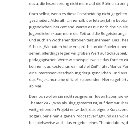
dazu, die Inszenierung nicht mehr auf die Bühne zu bring
Doch selbst, wenn es diese Entscheidung nicht gegebe
gescheitert. Alderath: „Innerhalb der letzten Jahre beo
Jugendlichen, bei Zettland waren es nur noch drei Spiele
Jugendlichen kaum mehr die Zeit und die Begeisterung m
und auch an Wochenendproben teilzunehmen. Das Theater,
Schule. „Wir hatten hohe Ansprüche an die Spieler:innen
sehen, allerdings legen wir großen Wert auf Schauspiel,
pädagogischen Werte wie beispielsweise das Formen eine
können, das kostet nun einmal viel Zeit“, führt Marius P
eine Interessenverschiebung der Jugendlichen. Und aus 
das Projekt no.name offiziell zu beenden. Hierzu gehör
ab Mai.
Dennoch wollen sie nicht resignieren, Ideen haben sie vie
Theater WG. „Was als Blog gestartet ist, auf dem wir Th
weitgreifenden Projekt entwickelt, das eigene Kurzszen
sogar über einen eigenen Podcast verfügt und das wolle
beispielsweise auch das Angebot eines Theaterlabors, das