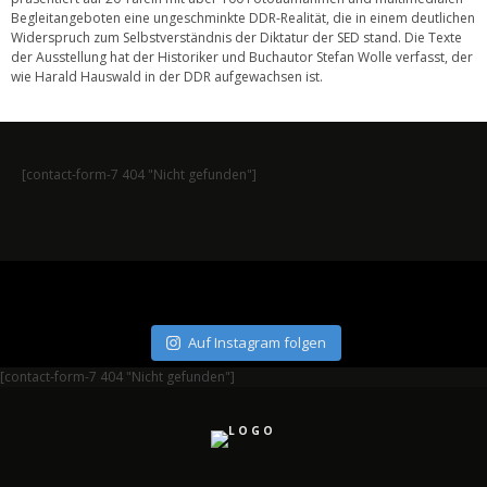
Begleitangeboten eine ungeschminkte DDR-Realität, die in einem deutlichen
Widerspruch zum Selbstverständnis der Diktatur der SED stand. Die Texte
der Ausstellung hat der Historiker und Buchautor Stefan Wolle verfasst, der
wie Harald Hauswald in der DDR aufgewachsen ist.
[contact-form-7 404 "Nicht gefunden"]
Auf Instagram folgen
[contact-form-7 404 "Nicht gefunden"]