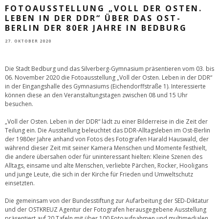
FOTOAUSSTELLUNG „VOLL DER OSTEN.
LEBEN IN DER DDR“ ÜBER DAS OST-
BERLIN DER 80ER JAHRE IN BEDBURG
27. OKTOBER 2020
Die Stadt Bedburg und das Silverberg-Gymnasium präsentieren vom 03. bis
06. November 2020 die Fotoausstellung „Voll der Osten. Leben in der DDR“
in der Eingangshalle des Gymnasiums (Eichendorffstraße 1). Interessierte
können diese an den Veranstaltungstagen zwischen 08 und 15 Uhr
besuchen.
„Voll der Osten. Leben in der DDR“ lädt zu einer Bilderreise in die Zeit der
Teilung ein. Die Ausstellung beleuchtet das DDR-Alltagsleben im Ost-Berlin
der 1980er Jahre anhand von Fotos des Fotografen Harald Hauswald, der
während dieser Zeit mit seiner Kamera Menschen und Momente festhielt,
die andere übersahen oder für uninteressant hielten: Kleine Szenen des
Alltags, einsame und alte Menschen, verliebte Pärchen, Rocker, Hooligans
und junge Leute, die sich in der Kirche für Frieden und Umweltschutz
einsetzten.
Die gemeinsam von der Bundesstiftung zur Aufarbeitung der SED-Diktatur
und der OSTKREUZ Agentur der Fotografen herausgegebene Ausstellung
präsentiert auf 20 Tafeln mit über 100 Fotoaufnahmen und multimedialen