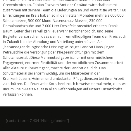
Grevenbroich ab. Fabian Fox vom Amt der Gebäudewirtschaft nimmt
zusammen mit seinem Team die Lieferungen an und verteilt sie weiter. 160
Einrichtungen im Kreis haben so in den letzten Monaten mehr als 600 000
Schutzmasken, 500 000 Mund-Nasenschutz-Masken, 230 000
Einmalhandschuhe und 7 000 Liter Desinfektionsmittel erhalten. Frank
Baum, Leiter der Freiwilligen Feuerwehr Korschenbroich, und seine
Begleiter versprachen, dass sie mit ihrem elfköpfigen Team den Kreis auch
in Zukunft bei der Abholung und Verteilung unterstützen. Als
„herausragende logistische Leistung“ würdigte Landrat Hans-Jürgen
Petrauschke die Versorgung der Pflegeeinrichtungen mit dem
Schutzmaterial. „Diese Mammutaufgabe ist nur mit unermüdlichem
Engagement, enormer Flexibilität und der vorbildlichen Zusammenarbeit
aller Akteure zu bewältigen“, machte der Landrat deutlich. Das
Schutzmaterial sei enorm wichtig, um die Mitarbeiter in den
Krankenhäusern, Heimen und ambulanten Pflegediensten bei ihrer Arbeit
zu schützen. Die Feuerwehr Korschenbroich beweise einmal mehr, dass wir
uns im Rhein-Kreis Neuss in allen Gefahrenlagen auf unsere Einsatzkräfte
verlassen können.
[contact-form-7 404 "Nicht gefunden"]