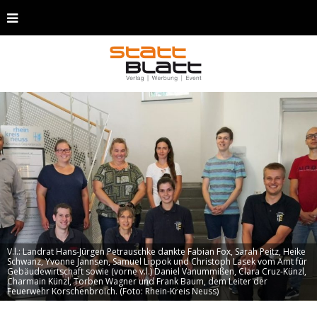
V.l.: Landrat Hans-Jürgen Petrauschke dankte Fabian Fox, Sarah Peitz, Heike
Schwanz, Yvonne Jannsen, Samuel Lippok und Christoph Lasek vom Amt für
Gebäudewirtschaft sowie (vorne v.l.) Daniel Vanummißen, Clara Cruz-Künzl,
Charmain Künzl, Torben Wagner und Frank Baum, dem Leiter der
Feuerwehr Korschenbroich. (Foto: Rhein-Kreis Neuss)