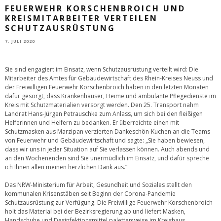
FEUERWEHR KORSCHENBROICH UND
KREISMITARBEITER VERTEILEN
SCHUTZAUSRÜSTUNG
7. JULI 2020
Sie sind engagiert im Einsatz, wenn Schutzausrüstung verteilt wird: Die
Mitarbeiter des Amtes für Gebäudewirtschaft des Rhein-Kreises Neuss und
der Freiwilligen Feuerwehr Korschenbroich haben in den letzten Monaten
dafür gesorgt, dass Krankenhäuser, Heime und ambulante Pflegedienste im
Kreis mit Schutzmaterialien versorgt werden. Den 25. Transport nahm
Landrat Hans-Jürgen Petrauschke zum Anlass, um sich bei den fleißigen
Helferinnen und Helfern zu bedanken. Er überreichte einen mit
Schutzmasken aus Marzipan verzierten Dankeschön-Kuchen an die Teams
von Feuerwehr und Gebäudewirtschaft und sagte: „Sie haben bewiesen,
dass wir uns in jeder Situation auf Sie verlassen können. Auch abends und
an den Wochenenden sind Sie unermüdlich im Einsatz, und dafür spreche
ich Ihnen allen meinen herzlichen Dank aus.“
Das NRW-Ministerium für Arbeit, Gesundheit und Soziales stellt den
kommunalen Krisenstäben seit Beginn der Corona-Pandemie
Schutzausrüstung zur Verfügung. Die Freiwillige Feuerwehr Korschenbroich
holt das Material bei der Bezirksregierung ab und liefert Masken,
Handschuhe und Desinfektionsmittel palettenweise im Kreishaus