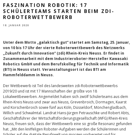
FASZINATION ROBOTIK: 17
SCHÜLERTEAMS STARTEN BEIM ZDI-
ROBOTERWETTBEWERB
18. JANUAR 2020
Unter dem Motto „galaktisch gut“ startet am Samstag, 25. Januar,
von 10 bis 17 Uhr der vierte Roboterwettbewerb des Netzwerks
„Zukunft durch Innovation“ (zdi) Rhein-Kreis Neuss. Er findet in
Zusammenarbeit mit dem Industrieroboter-Hersteller Kawasaki
Robotics GmbH und dem Berufskolleg für Technik und Informatik
(BTI) in Neuss statt. Veranstaltungsort ist das BTI am
Hammfelddamm in Neuss.
Der Wettbewerb ist Teil des landesweiten zdi-Roboterwettbewerbs
2019/20 und ist mit 17 Mannschaften der größte von 18
Lokalwettbewerben. Angemeldet haben sich zwölf Schülerteams aus dem
Rhein-Kreis Neuss und zwar aus Neuss, Grevenbroich, Dormagen, Kaarst
und Korschenbroich sowie fünf aus Köln, Düsseldorf, Mönchengladbach,
Willich und Schwalmtal. Landrat Hans-Jürgen Petrauschke und Robert Abts,
Geschäftsführer der Wirtschaftsförderungsgesellschaft (WFG) Rhein-Kreis
Neuss, freuen sich, dass der Wettbewerb eine so große Resonanz gefunden
hat. „Mit den kniffeligen Roboter-Aufgaben werden die Schülerinnen und
Schüler auf die digitale Berufswelt von morgen vorbereitet und für