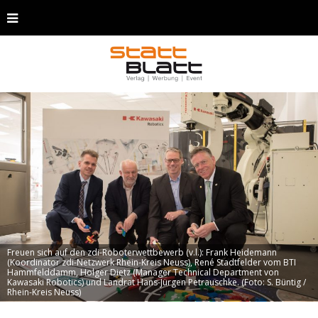
Freuen sich auf den zdi-Roboterwettbewerb (v.l.): Frank Heidemann
(Koordinator zdi-Netzwerk Rhein-Kreis Neuss), René Stadtfelder vom BTI
Hammfelddamm, Holger Dietz (Manager Technical Department von
Kawasaki Robotics) und Landrat Hans-Jürgen Petrauschke. (Foto: S. Büntig /
Rhein-Kreis Neuss)