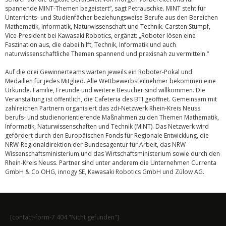
spannende MINT-Themen begeistert“, sagt Petrauschke. MINT steht für
Unterrichts- und Studienfächer beziehungsweise Berufe aus den Bereichen
Mathematik, Informatik, Naturwissenschaft und Technik. Carsten Stumpf,
Vice-President bei Kawasaki Robotics, ergänzt: „Roboter lösen eine
Faszination aus, die dabei hilft, Technik, Informatik und auch
naturwissenschaftliche Themen spannend und praxisnah zu vermitteln.“
Auf die drei Gewinnerteams warten jeweils ein Roboter-Pokal und
Medaillen für jedes Mitglied. Alle Wettbewerbsteilnehmer bekommen eine
Urkunde. Familie, Freunde und weitere Besucher sind willkommen. Die
Veranstaltung ist öffentlich, die Cafeteria des BTI geöffnet. Gemeinsam mit
zahlreichen Partnern organisiert das zdi-Netzwerk Rhein-Kreis Neuss
berufs- und studienorientierende Maßnahmen zu den Themen Mathematik,
Informatik, Naturwissenschaften und Technik (MINT). Das Netzwerk wird
gefördert durch den Europäischen Fonds für Regionale Entwicklung, die
NRW-Regionaldirektion der Bundesagentur für Arbeit, das NRW-
Wissenschaftsministerium und das Wirtschaftsministerium sowie durch den
Rhein-Kreis Neuss. Partner sind unter anderem die Unternehmen Currenta
GmbH & Co OHG, innogy SE, Kawasaki Robotics GmbH und Zülow AG.
[contact-form-7 404 "Nicht gefunden"]