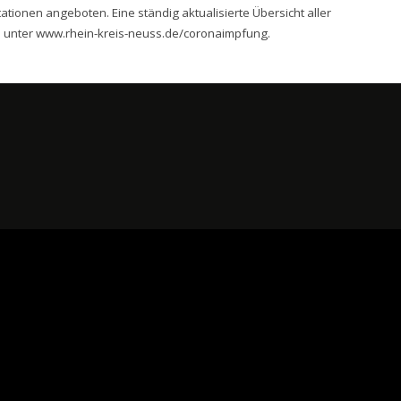
tionen angeboten. Eine ständig aktualisierte Übersicht aller
s unter
www.rhein-kreis-neuss.de/coronaimpfung
.