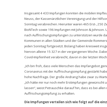
Insgesamt 4 433 Impfungen konnten die mobilen Impftea
Neuss, der Kassenärztlichen Vereinigung und der Hilfs
Sonntag verabreichen. Hierunter waren 465 Erst-, 250 Z
BioNTech sowie 196 Impfungen mit Johnson & Johnson. 
nach Auffrischungsimpfungen zu unterstützen wurde da
Kommunen in allen Städten und der Gemeinde Rommerski
jeden Sonntag fortgesetzt. Bislang haben kreisweit ins
hiervon alleine 15 327 in der vergangenen Woche. Dab
Covid-Impfeinheit verabreicht, davon in der letzten Woch
„Ich bin froh, dass viele Menschen das Impfangebot gen
Coronavirus mit der Auffrischungsimpfung gestärkt haben
hohe Nachfrage. Der große Andrang habe zwar zu Wartez
„Ich hätte mir nur noch mehr Erstimpfungen gewünscht un
lassen“, weist Petrauschke darauf hin, dass es bei allen
Auffrischungsimpfung zu erhalten.
Die Impfungen verteilen sich wie folgt auf die ein