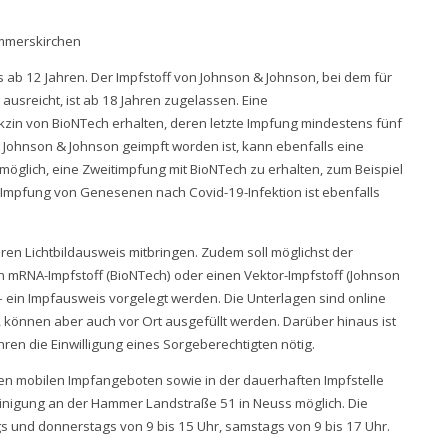
ommerskirchen
 ab 12 Jahren. Der Impfstoff von Johnson & Johnson, bei dem für
ausreicht, ist ab 18 Jahren zugelassen. Eine
zin von BioNTech erhalten, deren letzte Impfung mindestens fünf
 Johnson & Johnson geimpft worden ist, kann ebenfalls eine
 möglich, eine Zweitimpfung mit BioNTech zu erhalten, zum Beispiel
e Impfung von Genesenen nach Covid-19-Infektion ist ebenfalls
ren Lichtbildausweis mitbringen. Zudem soll möglichst der
 mRNA-Impfstoff (BioNTech) oder einen Vektor-Impfstoff (Johnson
 ein Impfausweis vorgelegt werden. Die Unterlagen sind online
 können aber auch vor Ort ausgefüllt werden. Darüber hinaus ist
hren die Einwilligung eines Sorgeberechtigten nötig.
en mobilen Impfangeboten sowie in der dauerhaften Impfstelle
inigung an der Hammer Landstraße 51 in Neuss möglich. Die
gs und donnerstags von 9 bis 15 Uhr, samstags von 9 bis 17 Uhr.