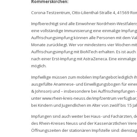
Rommerskirchen:
Corona-Testzentrum, Otto-Lilienthal-Straße 4, 41569 R
Impfberechtigt sind alle Einwohner Nordrhein-Westfalens
eine vollständige Immunisierung eine einmalige Impfung 
Auffrischungsimpfung können alle Personen mit dem Vak
Monate zurückliegt. Wer vor mindestens vier Wochen mit
Auffrischungsimpfung mit BioNTech erhalten. Es ist auch
nach einer Erst-Impfung mit AstraZeneca. Eine einmalig
möglich.
Impfwillige müssen zum mobilen Impfangebot lediglich ih
ausgefüllte Anamnese- und Einwilligungsbogen für einen
& Johnson) und – insbesondere bei Auffrischimpfungen –
unter
www.rhein-kreis-neuss.de/impfzentrum
verfügbar,
bei Kindern und Jugendlichen im Alter von zwölf bis 15 Ja
Impfungen sind auch weiter bei Haus- und Fachärzten, d
des Rhein-Kreises Neuss und der Kassenärztlichen Vere
Öffnungszeiten der stationären Impfstelle sind: diensta