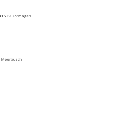
, 41539 Dormagen
67 Meerbusch