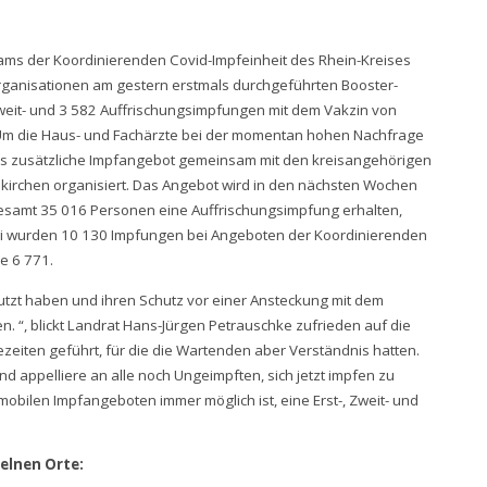
ms der Koordinierenden Covid-Impfeinheit des Rhein-Kreises
organisationen am gestern erstmals durchgeführten Booster-
weit- und 3 582 Auffrischungsimpfungen mit dem Vakzin von
Um die Haus- und Fachärzte bei der momentan hohen Nachfrage
s zusätzliche Impfangebot gemeinsam mit den kreisangehörigen
rchen organisiert. Das Angebot wird in den nächsten Wochen
gesamt 35 016 Personen eine Auffrischungsimpfung erhalten,
ei wurden 10 130 Impfungen bei Angeboten der Koordinierenden
e 6 771.
utzt haben und ihren Schutz vor einer Ansteckung mit dem
. “, blickt Landrat Hans-Jürgen Petrauschke zufrieden auf die
eiten geführt, für die die Wartenden aber Verständnis hatten.
d appelliere an alle noch Ungeimpften, sich jetzt impfen zu
 mobilen Impfangeboten immer möglich ist, eine Erst-, Zweit- und
zelnen Orte: