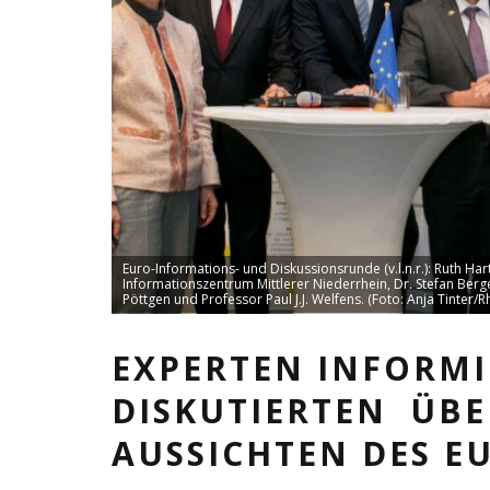
Euro-Informations- und Diskussionsrunde (v.l.n.r.): Ruth Ha
Informationszentrum Mittlerer Niederrhein, Dr. Stefan Berge
Pöttgen und Professor Paul J.J. Welfens. (Foto: Anja Tinter/R
EXPERTEN INFORM
DISKUTIERTEN ÜBE
AUSSICHTEN DES E