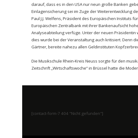
darauf, dass es in den USA nur neun große Banken gebe
Einlagensicherung sei im Zuge der Weiterentwicklung de
Paul J.J. Welfens, Präsident des Europäischen Instituts 
Europäischen Zentralbank mit ihrer Bankenaufsicht hohe 
Analyseabteilung verfüge. Unter der neuen Präsidentin 
dies wurde bei der Veranstaltung auch kritisiert. Denn d
Gärtner, bereite nahezu allen Geldinstituten Kopfzerbre
Die Musikschule Rhein-Kreis Neuss sorgte für den musi
Zeitschrift „Wirtschaftswoche“ in Brüssel hatte die Moder
[contact-form-7 404 "Nicht gefunden"]