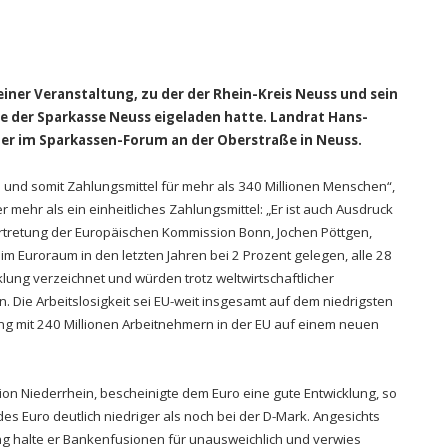
iner Veranstaltung, zu der der Rhein-Kreis Neuss und sein
e der Sparkasse Neuss eigeladen hatte. Landrat Hans-
er im Sparkassen-Forum an der Oberstraße in Neuss.
n und somit Zahlungsmittel für mehr als 340 Millionen Menschen“,
 mehr als ein einheitliches Zahlungsmittel: „Er ist auch Ausdruck
Vertretung der Europäischen Kommission Bonn, Jochen Pöttgen,
im Euroraum in den letzten Jahren bei 2 Prozent gelegen, alle 28
klung verzeichnet und würden trotz weltwirtschaftlicher
Die Arbeitslosigkeit sei EU-weit insgesamt auf dem niedrigsten
ng mit 240 Millionen Arbeitnehmern in der EU auf einem neuen
ion Niederrhein, bescheinigte dem Euro eine gute Entwicklung, so
 des Euro deutlich niedriger als noch bei der D-Mark. Angesichts
g halte er Bankenfusionen für unausweichlich und verwies