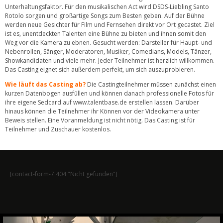
Unterhaltungsfaktor. Für den musikalischen Act wird DSDS-Liebling Santo
Rotolo sorgen und großartige Songs zum Besten geben. Auf der Bühne
werden neue Gesichter für Film und Fernsehen direkt vor Ort gecastet. Ziel
ist es, unentdeckten Talenten eine Bühne zu bieten und ihnen somit den
Weg vor die Kamera zu ebnen. Gesucht werden: Darsteller für Haupt- und
Nebenrollen, Sänger, Moderatoren, Musiker, Comedians, Models, Tänzer,
Showkandidaten und viele mehr. Jeder Teilnehmer ist herzlich willkommen.
Das Casting eignet sich außerdem perfekt, um sich auszuprobieren.
Wie läuft das Casting ab?
Die Castingteilnehmer müssen zunächst einen
kurzen Datenbogen ausfüllen und können danach professionelle Fotos für
ihre eigene Sedcard auf www.talentbase.de erstellen lassen. Darüber
hinaus können die Teilnehmer ihr Können vor der Videokamera unter
Beweis stellen. Eine Voranmeldung ist nicht nötig. Das Casting ist für
Teilnehmer und Zuschauer kostenlos.
[contact-form-7 404 "Nicht gefunden"]