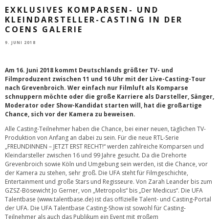
EXKLUSIVES KOMPARSEN- UND
KLEINDARSTELLER-CASTING IN DER
COENS GALERIE
9. JUNI 2018
Am 16. Juni 2018 kommt Deutschlands größter TV- und
Filmproduzent zwischen 11 und 16 Uhr mit der Live-Casting-Tour
nach Grevenbroich. Wer einfach nur Filmluft als Komparse
schnuppern möchte oder die große Karriere als Darsteller, Sänger,
Moderator oder Show-Kandidat starten will, hat die großartige
Chance, sich vor der Kamera zu beweisen.
Alle Casting-Teilnehmer haben die Chance, bei einer neuen, täglichen TV-
Produktion von Anfang an dabei zu sein. Für die neue RTL-Serie
„FREUNDINNEN – JETZT ERST RECHT!“ werden zahlreiche Komparsen und
Kleindarsteller zwischen 16 und 99 Jahre gesucht. Da die Drehorte
Grevenbroich sowie Köln und Umgebung sein werden, ist die Chance, vor
der Kamera zu stehen, sehr groß. Die UFA steht für Filmgeschichte,
Entertainment und große Stars und Regisseure. Von Zarah Leander bis zum
GZSZ-Bösewicht Jo Gerner, von „Metropolis“ bis „Der Medicus“. Die UFA
Talentbase (
www.talentbase.de
) ist das offizielle Talent- und Casting-Portal
der UFA. Die UFA Talentbase Casting-Show ist sowohl für Casting-
Teilnehmer als auch das Publikum ein Event mit großem