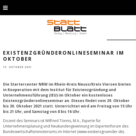
Foto: Pixabay
EXISTENZGRÜNDERONLINESEMINAR IM
OKTOBER
13. OKTOBER 2021
Die Startercenter NRW im Rhein-Kreis Neuss/Kreis Viersen bieten
in Kooperation mit dem Institut für Existenzgründung und
Unternehmensführung (IEU) im Oktober ein kostenloses
Existenzgründeronlineseminar an. Dieses findet vom 29. Oktober
bis 30. Oktober 2021 statt. Unterrichtet wird am Freitag von 15 Uhr
bis 21 Uhr, und Samstag von 8 bis 16 Uhr.
Dozent des Seminars ist Wilfried Tönnis, M.A., Experte für
Unternehmensplanung und Neukundengewinnung im Expertenforum des
Bundeswirtschaftsministeriums im Internet (
www.existenzgruender.de
).