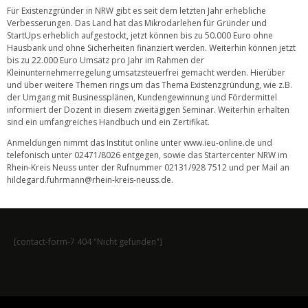
Für Existenzgründer in NRW gibt es seit dem letzten Jahr erhebliche
Verbesserungen. Das Land hat das Mikrodarlehen für Gründer und
StartUps erheblich aufgestockt, jetzt können bis zu 50.000 Euro ohne
Hausbank und ohne Sicherheiten finanziert werden. Weiterhin können jetzt
bis zu 22.000 Euro Umsatz pro Jahr im Rahmen der
Kleinunternehmerregelung umsatzsteuerfrei gemacht werden. Hierüber
und über weitere Themen rings um das Thema Existenzgründung, wie z.B.
der Umgang mit Businessplänen, Kundengewinnung und Fördermittel
informiert der Dozent in diesem zweitägigen Seminar. Weiterhin erhalten
sind ein umfangreiches Handbuch und ein Zertifikat.
Anmeldungen nimmt das Institut online unter
www.ieu-online.de
und
telefonisch unter 02471/8026 entgegen, sowie das Startercenter NRW im
Rhein-Kreis Neuss unter der Rufnummer 02131/928 7512 und per Mail an
hildegard.fuhrmann@rhein-kreis-neuss.de
.
[contact-form-7 404 "Nicht gefunden"]