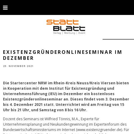
Foto: Unsplash
EXISTENZGRÜNDERONLINESEMINAR IM
DEZEMBER
23. NOVEMBER 2021
Die Startercenter NRW im Rhein-Kreis Neuss/Kreis Viersen bieten
in Kooperation mit dem Institut für Existenzgründung und
Unternehmensführung (IEU) im Dezember ein kostenloses
Existenzgründeronlineseminar an. Dieses findet vom 3. Dezember
bis 4. Dezember 2021 statt. Unterrichtet wird am Freitag von 15
Uhr bis 21 Uhr, und Samstag von 8 bis 16 Uhr.
Dozent des Seminars ist Wilfried Tönnis, M.A., Experte für
Unternehmensplanung und Neukundengewinnung im Expertenforum des
Bundeswirtschaftsministeriums im Internet (
www.existenzgruender.de
). Für