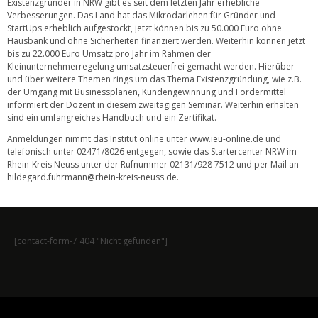
Existenzgründer in NRW gibt es seit dem letzten Jahr erhebliche
Verbesserungen. Das Land hat das Mikrodarlehen für Gründer und
StartUps erheblich aufgestockt, jetzt können bis zu 50.000 Euro ohne
Hausbank und ohne Sicherheiten finanziert werden. Weiterhin können jetzt
bis zu 22.000 Euro Umsatz pro Jahr im Rahmen der
Kleinunternehmerregelung umsatzsteuerfrei gemacht werden. Hierüber
und über weitere Themen rings um das Thema Existenzgründung, wie z.B.
der Umgang mit Businessplänen, Kundengewinnung und Fördermittel
informiert der Dozent in diesem zweitägigen Seminar. Weiterhin erhalten
sind ein umfangreiches Handbuch und ein Zertifikat.
Anmeldungen nimmt das Institut online unter
www.ieu-online.de
und
telefonisch unter 02471/8026 entgegen, sowie das Startercenter NRW im
Rhein-Kreis Neuss unter der Rufnummer 02131/928 7512 und per Mail an
hildegard.fuhrmann@rhein-kreis-neuss.de
.
[contact-form-7 404 "Nicht gefunden"]