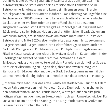
Der in weiß und schwarz gehaltene Nissan Leaf aus dem Jahr 2021 mit
Automatikgetriebe stößt durch seine emissionsfreie Fahrweise beim
Betrieb keinerlei Abgase aus und kann beim Bremsen sogar Energie
zurückgewinnen und der Batterie zuführen. Das Fahrzeug hat ungefähr eine
Reichweise von 300 Kilometern und kann anschließend an einer einfachen
Steckdose, einer Wallbox oder an einer öffentlichen E-Ladestation
aufgeladen werden. Von Letzteren gibt es im Stadtgebiet insgesamt zehn
Stück, weitere sollen folgen. Neben den drei öffentlichen E-Ladesäulen am
Rathaus in Kaster, am Bahnhof sowie am monte mare (nur für Gäste des
Betriebes) sind Mitte 2020 sieben weitere Ladestationen hinzugekommen.
Bürgerinnen und Bürger können ihre Elektrofahrzeuge seitdem auch am
Parkplatz Pfarrgasse in Kirchtroisdorf, am Kirchplatz in Königshoven, am
REWE in Kaster sowie an der Albert-Schweitzer-Straße in Kaster laden. In der
Bedburger Innenstadt befinden sich zwei Stationen auf dem
Schlossparkplatz und eine weitere auf dem Parkplatz an der Kölner Straße.
Nach einer Abstimmung zu Beginn des Jahres über weitere mögliche
Standorte für E-Ladestationen, die die Stadt Bedburg gemeinsam mit den
Stadtwerken Erft durchgeführt hat, befinden sich diese derzeit in Planung.
„Ich freue mich sehr über das erste E-Auto am städtischen Bauhof. Mit dem
neuen Fahrzeug werden mein Vertreter Georg Duell oder ich nicht nur bei
den Kontrollfahrten unsere Freude haben, wir tragen auf den alltäglich
nötigen Wegen mit dem neuen E-Auto auch noch zum Umweltschutz bei. Für
uns also eine im doppelten Sinne gute Lösung“, findet Kerstin Großmann,
Leiterin des städtischen Bauhofs.