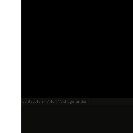
[contact-form-7 404 "Nicht gefunden"]