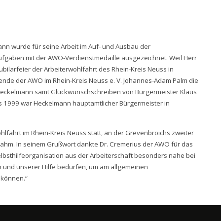
nn wurde für seine Arbeit im Auf- und Ausbau der
 Aufgaben mit der AWO-Verdienstmedaille ausgezeichnet. Weil Herr
ubilarfeier der Arbeiterwohlfahrt des Rhein-Kreis Neuss in
nde der AWO im Rhein-Kreis Neuss e. V. Johannes-Adam Palm die
 Heckelmann samt Glückwunschschreiben von Bürgermeister Klaus
is 1999 war Heckelmann hauptamtlicher Bürgermeister in
hlfahrt im Rhein-Kreis Neuss statt, an der Grevenbroichs zweiter
ilnahm. In seinem Grußwort dankte Dr. Cremerius der AWO für das
bsthilfeorganisation aus der Arbeiterschaft besonders nahe bei
n und unserer Hilfe bedürfen, um am allgemeinen
 können.“