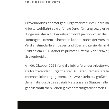
18. OKTOBER 2021
Grevenbroichs ehemaliger Bürgermeister Erich Heckelma
Arbeiterwohlfahrt sowie für die Durchführung sozialer
Bürgermeister a. D. Heckelmann nicht persönlich an der J
Dormagen-Horrem teilnehmen konnte, nahm der Vorsitze
Verdienstmedaille entgegen und überreichte sie Herrn
Krützen am 13. Oktober im privaten Umfeld. Von 1994 b
Grevenbroich.
Am 09. Oktober 2021 fand die Jubilarfeier der Arbeiterwo
stellvertretender Bürgermeister Dr. Peter Cremerius te
ehrenamtliche Engagement. „Die AWO steht als große Sel
denen, die durch das soziale Netz unseres Staates falle
gesellschaftlichen Leben gleichberechtigt teilnehmen zu