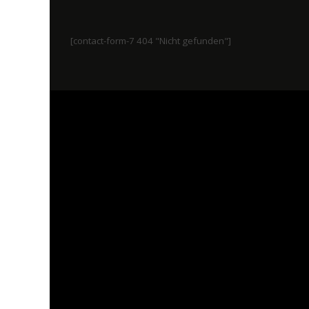
[contact-form-7 404 "Nicht gefunden"]