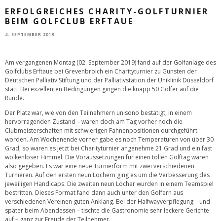
ERFOLGREICHES CHARITY-GOLFTURNIER
BEIM GOLFCLUB ERFTAUE
4. SEPTEMBER 2019
Am vergangenen Montag (02. September 2019) fand auf der Golfanlage des
Golfclubs Erftaue bei Grevenbroich ein Charityturnier zu Gunsten der
Deutschen Palliativ Stiftung und der Palliativstation der Uniklinik Düsseldorf
statt. Bei exzellenten Bedingungen gingen die knapp 50 Golfer auf die
Runde.
Der Platz war, wie von den Teilnehmern unisono bestätigt, in einem
hervorragenden Zustand – waren doch am Tag vorher noch die
Clubmeisterschaften mit schwierigen Fahnenpositionen durchgeführt
worden. Am Wochenende vorher gabe es noch Temperaturen von über 30
Grad, so waren es jetzt bei Charityturnier angenehme 21 Grad und ein fast
wolkenloser Himmel. Die Voraussetzungen für einen tollen Golftag waren
also gegeben. Es war eine neue Turnierform mit zwei verschiedenen
Turnieren. Auf den ersten neun Löchern ging es um die Verbesserung des
jeweiligen Handicaps. Die zweiten neun Löcher wurden in einem Teamspiel
bestritten. Dieses Format fand dann auch unter den Golfern aus
verschiedenen Vereinen guten Anklang. Bei der Halfwayverpflegung – und
später beim Abendessen – tischte die Gastronomie sehr leckere Gerichte
auf – ganz zur Freude der Teilnehmer.