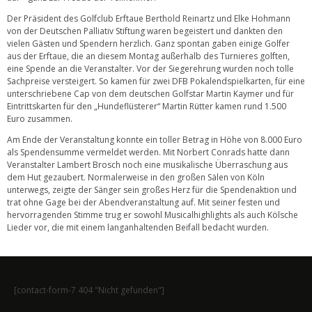
Der Präsident des Golfclub Erftaue Berthold Reinartz und Elke Hohmann
von der Deutschen Palliativ Stiftung waren begeistert und dankten den
vielen Gästen und Spendern herzlich. Ganz spontan gaben einige Golfer
aus der Erftaue, die an diesem Montag außerhalb des Turnieres golften,
eine Spende an die Veranstalter. Vor der Siegerehrung wurden noch tolle
Sachpreise versteigert. So kamen für zwei DFB Pokalendspielkarten, für eine
unterschriebene Cap von dem deutschen Golfstar Martin Kaymer und für
Eintrittskarten für den „Hundeflüsterer“ Martin Rütter kamen rund 1.500
Euro zusammen.
Am Ende der Veranstaltung konnte ein toller Betrag in Höhe von 8.000 Euro
als Spendensumme vermeldet werden. Mit Norbert Conrads hatte dann
Veranstalter Lambert Brosch noch eine musikalische Überraschung aus
dem Hut gezaubert. Normalerweise in den großen Sälen von Köln
unterwegs, zeigte der Sänger sein großes Herz für die Spendenaktion und
trat ohne Gage bei der Abendveranstaltung auf. Mit seiner festen und
hervorragenden Stimme trug er sowohl Musicalhighlights als auch Kölsche
Lieder vor, die mit einem langanhaltenden Beifall bedacht wurden.
[contact-form-7 404 "Nicht gefunden"]