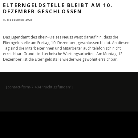
ELTERNGELDSTELLE BLEIBT AM 10.
DEZEMBER GESCHLOSSEN
8. DEZEMBER 2021
Das Jugendamt des Rhein-Kreises Neuss weist darauf hin, dass die
Elterngeldstelle am Freitag, 10. Dezember, geschlossen bleibt. An diesem
Tag sind die Mitarbeiterinnen und Mitarbeiter auch telefonisch nicht
erreichbar. Grund sind technische Wartungsarbeiten. Am Montag, 13.
Dezember, ist die Elterngeldstelle wieder wie gewohnt erreichbar.
[contact-form-7 404 "Nicht gefunden"]