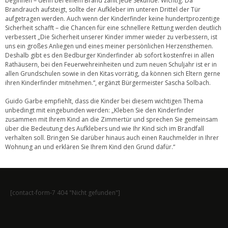
beginnen – denn bei einem Brand zählt jede Sekunde. Wichtig: Da
Brandrauch aufsteigt, sollte der Aufkleber im unteren Drittel der Tür
aufgetragen werden. Auch wenn der Kinderfinder keine hundertprozentige
Sicherheit schafft – die Chancen für eine schnellere Rettung werden deutlich
verbessert „Die Sicherheit unserer Kinder immer wieder zu verbessern, ist
uns ein großes Anliegen und eines meiner persönlichen Herzensthemen.
Deshalb gibt es den Bedburger Kinderfinder ab sofort kostenfrei in allen
Rathäusern, bei den Feuerwehreinheiten und zum neuen Schuljahr ist er in
allen Grundschulen sowie in den Kitas vorrätig, da können sich Eltern gerne
ihren Kinderfinder mitnehmen.“, ergänzt Bürgermeister Sascha Solbach.
Guido Garbe empfiehlt, dass die Kinder bei diesem wichtigen Thema
unbedingt mit eingebunden werden: „Kleben Sie den Kinderfinder
zusammen mit Ihrem Kind an die Zimmertür und sprechen Sie gemeinsam
über die Bedeutung des Aufklebers und wie Ihr Kind sich im Brandfall
verhalten soll. Bringen Sie darüber hinaus auch einen Rauchmelder in Ihrer
Wohnung an und erklären Sie Ihrem Kind den Grund dafür.“
[contact-form-7 404 "Nicht gefunden"]