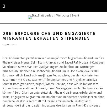
Madieh Zad Jahangir Doshanloo aus Dormagen, Sayed Rafi Hossaini-Kunt
aus Meerbusch und Selin Ecem Altinkaya ebenfalls aus Meerbusch freuten
sich über die Glückwünsche von Landrat Hans-Jürgen Petrauschke. © S.
Büntig / Rhein-Kreis Neuss
DREI ERFOLGREICHE UND ENGAGIERTE
MIGRANTEN ERHALTEN STIPENDIEN
1. JULI 2021
Drei Abiturienten profitieren in diesem Jahr vom Migranten-Stipendium des
Rhein-Kreises Neuss. Selin Ecem Altinkaya und Sayed Rafi Hossaini-Kunt aus
Meerbusch sowie Mahdieh Zad Jahangier Doshanloo aus Dormagen
erhalten ab Oktober ein Hochschul-Stipendium in Höhe von jeweils 300
Euro monatlich. Landrat Hans-Jürgen Petrauschke, der den Abiturienten
zusammen mit Kreisdezernent Tillmann Lonnes und Projektleiterin Eva
Schmitt-Roth gratulierte, sagte: „Wir freuen uns, dass wir Sie mit diesem
Stipendium unterstützen können, damit Sie engagiert in Ihr Studium starten
können.“ Seit 12 Jahren unterstützt der Rhein-Kreis Neuss erfolgreiche und
sozial engagierte Migranten, die im Alter von mindestens sechs Jahren ohne
deutsche Staatsbürgerschaft mit ihren Familien nach Deutschland
eingewandert sind und seit mindestens drei Jahren im Rhein-Kreis Neuss