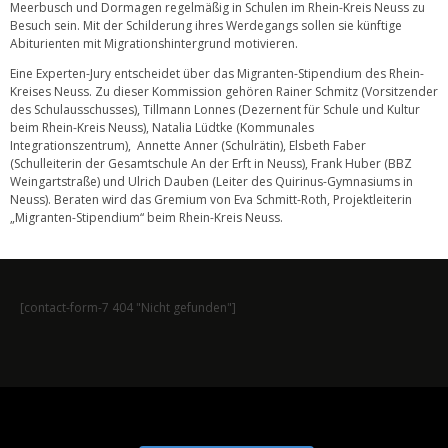
Meerbusch und Dormagen regelmäßig in Schulen im Rhein-Kreis Neuss zu
Besuch sein. Mit der Schilderung ihres Werdegangs sollen sie künftige
Abiturienten mit Migrationshintergrund motivieren.
Eine Experten-Jury entscheidet über das Migranten-Stipendium des Rhein-
Kreises Neuss. Zu dieser Kommission gehören Rainer Schmitz (Vorsitzender
des Schulausschusses), Tillmann Lonnes (Dezernent für Schule und Kultur
beim Rhein-Kreis Neuss), Natalia Lüdtke (Kommunales
Integrationszentrum), Annette Anner (Schulrätin), Elsbeth Faber
(Schulleiterin der Gesamtschule An der Erft in Neuss), Frank Huber (BBZ
Weingartstraße) und Ulrich Dauben (Leiter des Quirinus-Gymnasiums in
Neuss). Beraten wird das Gremium von Eva Schmitt-Roth, Projektleiterin
„Migranten-Stipendium“ beim Rhein-Kreis Neuss.
[contact-form-7 404 "Nicht gefunden"]