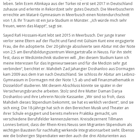
leben. Selin Ecem Altinkaya aus der Türkei ist erst seit 2017 in Deutschland
zuhause und erlernte in Rekordzeit sehr gutes Deutsch. Die Meerbuscherin
erreichte am Mataré-Gymnasium in Meerbusch einen Notendurchschnitt
von 1,6. Ihr Traum ist ein Jura-Studium in Münster. „Ich würde mich sehr
freuen, wenn das klappt“, sagt sie.
Sayed Rafi Hossaini-Kunt lebt seit 2015 in Meerbusch. Der junge Iraner
verlor seine Eltern auf der Flucht und fand mit Gülsüm Kunt eine engagierte
Frau, die ihn adoptierte. Der 20-Jährige absolvierte sein Abitur mit der Note
von 2,5 am Berufsbildungszentrum Weingartstraße in Neuss. Für ihn steht
fest, dass er Medizintechnik studieren will. „Bei diesem Studium kann ich
meine Interessen für das Ingenieurswesen und für die Medizin sehr gut
verbinden“, berichtet er. Mahdieh Zad Jahangier Doshanloo aus Dormagen
kam 2009 aus dem Iran nach Deutschland. Sie schloss ihr Abitur am Leibniz-
Gymnasium in Dormagen mit der Note 1,5 ab und will Finanzmathematik in
Düsseldorf studieren. Mit diesem Abschluss könnte sie später in der
Versicherungsbranche arbeiten. Stolz sind ihre Mutter Daman Darya
Doshanloo und ihre Lehrerin Nicole Kassanke: „Wir sind so froh, dass
Mahdieh dieses Stipendium bekommt, sie hat es wirklich verdient“, sind sie
sich einig. Die 18-Jährige hat sich in den Bereichen Musik und Theater an
ihrer Schule engagiert und bereits mehrere Praktika gemacht, um
verschiedene Berufsfelder kennenzulernen. Kreisdezernent Tillmann
Lonnes betont, dass der Rhein-Kreis Neuss sein Migranten-Stipendium als
wichtigen Baustein für nachhaltig wirkende Integrationsarbeit sieht. Ebenso
wie die bisherigen Stipendiaten werden auch die drei Abiturienten aus