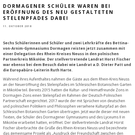
DORMAGENER SCHÜLER WAREN BEI
ERÖFFNUNG DES NEU GESTALTETEN
STELENPFADES DABEI
11. OKTOBER 2018
Sechs Schülerinnen und Schüler und zwei Lehrkräfte des Bettina-
von-Arnim-Gymnasiums Dormagen reisten jetzt zusammen mit
einer Delegation des Rhein-Kreises Neuss in den polnischen
Partnerkreis Mikołów. Der stellvertretende Landrat Horst Fischer
war ebenso bei dem Besuch dabei wie Landrat a.D. Dieter Patt und
die Europabüro-Leiterin Ruth Harte.
Während ihres Aufenthaltes nahmen die Gäste aus dem Rhein-Kreis Neuss
an der Neueröffnung des Stelenpfades im Schlesischen Botanischen Garten
in Mikołów teil. Bereits 2015 hatten die Kultur- und Heimatfreunde Zons in
Dormagen-Zons einen Stelenpfad im Rahmen der Deutsch-Polnischen
Partnerschaft eingerichtet. 2017 wurde der mit Sprüchen von deutschen
und polnischen Politikern und Philosophen versehene Kulturpfad an den
Schlesischen Botanischen Garten übertragen. Jetzt wurde dieser mit neuen
Texten, die Schüler des Dormagener Gymnasiums und des Lyceums II in
Mikołów erarbeitet hatten, eröffnet. Der stellvertretende Landrat Horst
Fischer überbrachte die Grüße des Rhein-Kreises Neuss und bezeichnete
das gemeinsame Projekt als „Ausdruck der Freundschaft zwischen den