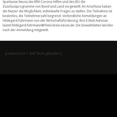
Sparkasse Neuss die KfW-Corona-Hilfen und des IEU die
Zuschussprogramme von Bund und Land vorgestellt. Im Anschluss haben
die Nutzer die Möglichkeit, individuelle Fragen zu stellen. Die Teilnahme ist
kostenlos, die Teilnehmerzahl begrenzt. Verbindliche Anmeldungen an
Hildegard Fuhrmann von der Wirtschaftsförderung. Ihre E-Mail-Adresse
lautet
hildegard.fuhrmann@rhein-kreis-neuss.de
. Die Einwahldaten werden
nach der Anmeldung mitgeteilt.
[contact-form-7 404 "Nicht gefunden"]