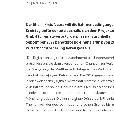
7. JANUAR 2019
Der Rhein-Kreis Neuss will die Rahmenbedingungen 
Kreistag befürwortete deshalb, sich dem Projekta
GmbH für eine zweite Förderphase anzuschließen. D
September 2022 benötigte Ko-Finanzierung von 20
Wirtschaftsförderung bereitgestellt.
„Die Digitalisierung erfasst zunehmend alle Lebensberei
entschlossen, die damit verbundenen Chancen zur Verb
zur Steigerung der Wettbewerbsfähigkeit des Wirtschafts
Landrat Hans-Jürgen Petrauschke. Die 2016 gegründete 
landesweit sechs „Digitale Wirtschaft Nordrhein-Westfa
Zukunft stellen sollen. Der Rhein-Kreis Neuss hält an ih
Landeshauptstadt, die Industrie- und Handelskammer zu
Mönchengladbach. Die kurz „digihub Düsseldorf/Rheinland
Themen von der deutsch-niederländischen Grenze bis zum 
Unternehmen und Hochschulen und fördert die Entwicklu