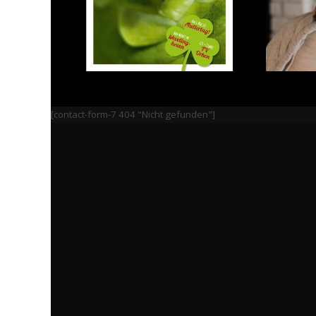
[contact-form-7 404 "Nicht gefunden"]