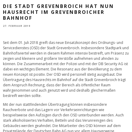
DIE STADT GREVENBROICH HAT NUN
HAUSRECHT IM GREVENBROICHER
BAHNHOF
27. FEBRUAR 2019
Seit dem 01. Juli 2018 greift das neue Einsatzkonzept des Ordnungs- und
Servicedienstes (OSD) der Stadt Grevenbroich. Insbesondere Stadtpark und
Bahnhofsviertel werden in diesem Rahmen intensiv bestreift, um Präsenz zu
zeigen und kleinere und größere Verstöße aufnehmen und ahnden zu
können. Die Zusammenarbeit mit der Polizei und mit der DB Security AG ist
dabei ein wichtiges Element. Die Resonanz aus der Bevölkerung zu dem
neuen Konzept ist positiv. Der OSD wird personell stetig ausgebaut. Die
Übertragung des Hausrechts im Bahnhof auf die Stadt Grevenbroich trägt
dem Anspruch Rechnung, dass der Bereich als öffentlicher Raum
wahrgenommen und auch genutzt wird und deshalb gleichermaßen
bestreift werden sollte.
Mit der nun stattfindenden Übertragung können insbesondere
Rauchverbote und das Lagern vor Verkehrseinrichtungen wie
beispielsweise den Aufzügen durch den OSD unterbunden werden. Auch
stark alkoholisiertes Verhalten, Betteln und das Verunreinigen des
Gebäudes werden geahndet. Die Mitarbeiter des OSD können auf dem
Privatgelände der Deutschen Bahn AG nun vor allem Hausverweise