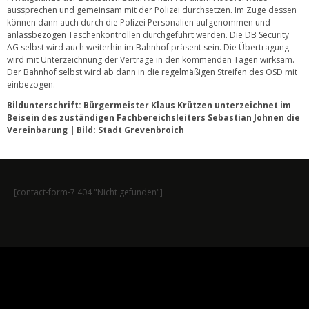
aussprechen und gemeinsam mit der Polizei durchsetzen. Im Zuge dessen
können dann auch durch die Polizei Personalien aufgenommen und
anlassbezogen Taschenkontrollen durchgeführt werden. Die DB Security
AG selbst wird auch weiterhin im Bahnhof präsent sein. Die Übertragung
wird mit Unterzeichnung der Verträge in den kommenden Tagen wirksam.
Der Bahnhof selbst wird ab dann in die regelmäßigen Streifen des OSD mit
einbezogen.
Bildunterschrift: Bürgermeister Klaus Krützen unterzeichnet im
Beisein des zuständigen Fachbereichsleiters Sebastian Johnen die
Vereinbarung | Bild: Stadt Grevenbroich
[contact-form-7 404 "Nicht gefunden"]