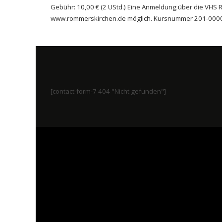
Gebühr: 10,00 € (2 UStd.) Eine Anmeldung über die VHS Ro
www.rommerskirchen.de möglich. Kursnummer 201-000
[contact-form-7 404 "Nicht gefunden"]