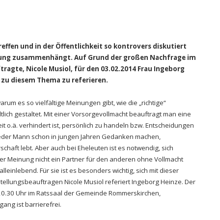
effen und in der Öffentlichkeit so kontrovers diskutiert
fügung zusammenhängt. Auf Grund der großen Nachfrage im
tragte, Nicole Musiol, für den 03.02.2014 Frau Ingeborg
 zu diesem Thema zu referieren.
arum es so vielfältige Meinungen gibt, wie die „richtige“
lich gestaltet. Mit einer Vorsorgevollmacht beauftragt man eine
it o.ä. verhindert ist, persönlich zu handeln bzw. Entscheidungen
d jeder Mann schon in jungen Jahren Gedanken machen,
chaft lebt. Aber auch bei Eheleuten ist es notwendig, sich
er Meinung nicht ein Partner für den anderen ohne Vollmacht
lleinlebend. Für sie ist es besonders wichtig, sich mit dieser
stellungsbeauftragen Nicole Musiol referiert Ingeborg Heinze. Der
– 20.30 Uhr im Ratssaal der Gemeinde Rommerskirchen,
ang ist barrierefrei.