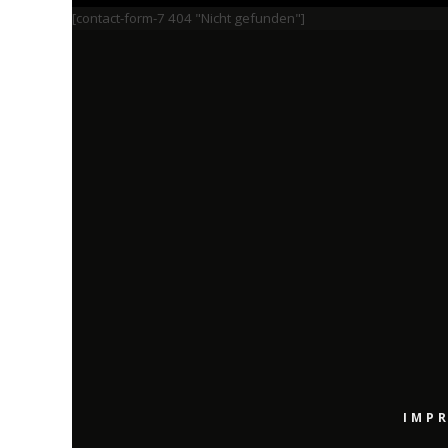
[contact-form-7 404 "Nicht gefunden"]
IMP