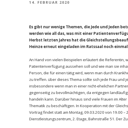
14. FEBRUAR 2020
Es gibt nur wenige Themen, die Jede und Jeden betr
werden wie all das, was mit einer Patientenver
Herbst letzten Jahres hat die Gleichstellungsbeauf
Heinze erneut eingeladen im Ratssaal noch einmal
An Hand von vielen Beispielen erläutert die Referentin, w
Patientenverfügung aussehen soll und wie man sie inhalt
Person, die für einen tätig wird, wenn man durch Krankhe
zu treffen. über dieses Thema sollte sich jede Frau un
insbesondere wenn man in einer nicht-ehelichen Partners
gegenseitig zu bevollmächtigen, da entgegen landläufig
handeln kann. Darüber hinaus sind viele Frauen im Alter a
Thematik zu beschäftigen. In Kooperation mit der Gleich
Vortrag findet statt am Montag, 09.03.2020 von 19.00 
Dienstleistungszentrum, 2. Etage, Bahnstraße 51. Der Zug