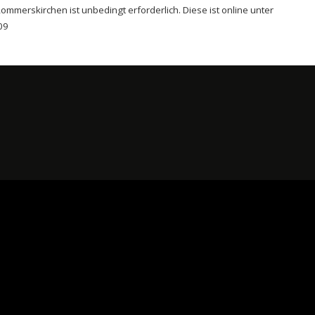
mmerskirchen ist unbedingt erforderlich. Diese ist online unter
09