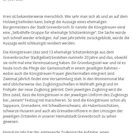
Irren ist bekannterweise menschlich. Wie sehr man sich ab und an auf dem
Holzweg befinden kann, belegt die Aussage eines ehemaligen
Bürgermeisters der Stadt Grevenbroich. Er nannte die Königstreuen einst
eine „Selbsthilfe-Gruppe für ehemalige Schützenkönige“. Die Sache würde
sich schnell wieder erledigen. Auf zwei Jahrzehnte zurückgeblickt, würde die
Aussage wohl schleunigst revidiert werden.
Die Königstreuen (das sind 13 ehemalige Schützenkönige aus dem
Grevenbroicher Stadtgebiet) bestehen nunmehr 20 Jahre und das, obwohl
sie nicht mal eine Vereinssatzung haben. Ein Gründungsziel war und ist es
heute noch die Pflege der Gemeinschaft in einem geselligen Rahmen –
wobei auch die Königstreuen Frauen gleichermaßen integriert sind.
Zweimal jährlich findet eine Versammlung statt. In den Wonnemonat Mai
wird üblicherweise das Zugkönigsschießen in Mühlrath gelegt und im
Frühjahr der neue Zugkönig gekrönt. Dem jeweiligen Zugkönig wird die
Ehre zuteil, dass die Königstreuen in der jeweiligen Uniform des Zugkönigs
bei „seinem“ Festzug mit marschieren. So sind die Königstreuen schon als
Sappeure, Grenadiere, mit Schwalbenschwanz, als Hubertusschützen,
schwarze Husaren und auch als Grenadieroffiziere in den Umzügen der
jeweiligen Ortsteilen in unserer Heimatstadt Grevenbroich zu sehen
gewesen.
Einmal im Jahr hat der amtierende Zugkönig die Aufgabe, einen