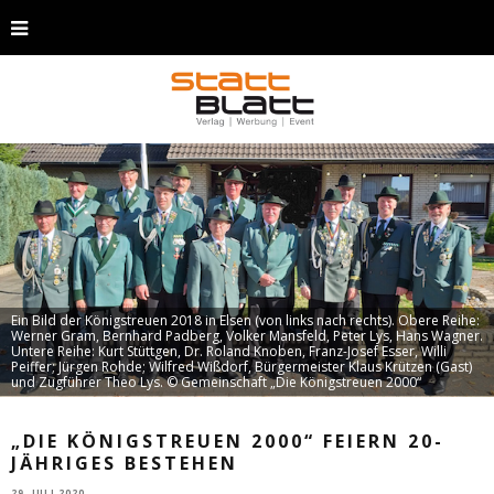
Ein Bild der Königstreuen 2018 in Elsen (von links nach rechts). Obere Reihe:
Werner Gram, Bernhard Padberg, Volker Mansfeld, Peter Lys, Hans Wagner.
Untere Reihe: Kurt Stüttgen, Dr. Roland Knoben, Franz-Josef Esser, Willi
Peiffer; Jürgen Rohde; Wilfred Wißdorf, Bürgermeister Klaus Krützen (Gast)
und Zugführer Theo Lys. © Gemeinschaft „Die Königstreuen 2000“
„DIE KÖNIGSTREUEN 2000“ FEIERN 20-
JÄHRIGES BESTEHEN
29. JULI 2020