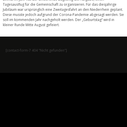
Tagesausflug für die Gemeinschaft zu organisieren. Für das diesjährige
Jubiläum war ursprünglich eine Zweitagesfahrt an den Niederrhein geplant.
Diese musste jedoch aufgrund der Corona-Pandemie abgesagt werden. Sie
soll im kommenden Jahr nachgeholt werden. Der „Geburtstag“ wird in
kleiner Runde Mitte August gefeiert.
[contact-form-7 404 "Nicht gefunden"]