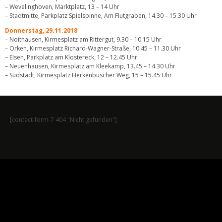
– Wevelinghoven, Marktplatz, 13 – 14 Uhr
– Stadtmitte, Parkplatz Spielspinne, Am Flutgraben, 14.30 – 15.30 Uhr
Donnerstag, 29.11.2018
– Noithausen, Kirmesplatz am Rittergut, 9.30 – 10.15 Uhr
– Orken, Kirmesplatz Richard-Wagner-Straße, 10.45 – 11.30 Uhr
– Elsen, Parkplatz am Klostereck, 12 – 12.45 Uhr
– Neuenhausen, Kirmesplatz am Kleekamp, 13.45 – 14.30 Uhr
– Südstadt, Kirmesplatz Herkenbuscher Weg, 15 – 15.45 Uhr
[contact-form-7 404 "Nicht gefunden"]