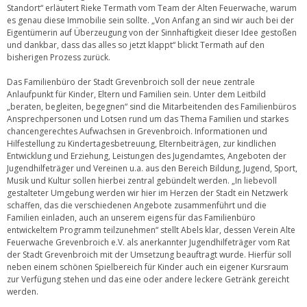
Standort“ erläutert Rieke Termath vom Team der Alten Feuerwache, warum
es genau diese Immobilie sein sollte. „Von Anfang an sind wir auch bei der
Eigentümerin auf Überzeugung von der Sinnhaftigkeit dieser Idee gestoßen
und dankbar, dass das alles so jetzt klappt“ blickt Termath auf den
bisherigen Prozess zurück.
Das Familienbüro der Stadt Grevenbroich soll der neue zentrale
Anlaufpunkt für Kinder, Eltern und Familien sein. Unter dem Leitbild
„beraten, begleiten, begegnen“ sind die Mitarbeitenden des Familienbüros
Ansprechpersonen und Lotsen rund um das Thema Familien und starkes
chancengerechtes Aufwachsen in Grevenbroich. Informationen und
Hilfestellung zu Kindertagesbetreuung, Elternbeiträgen, zur kindlichen
Entwicklung und Erziehung, Leistungen des Jugendamtes, Angeboten der
Jugendhilfeträger und Vereinen u.a. aus den Bereich Bildung, Jugend, Sport,
Musik und Kultur sollen hierbei zentral gebündelt werden. „In liebevoll
gestalteter Umgebung werden wir hier im Herzen der Stadt ein Netzwerk
schaffen, das die verschiedenen Angebote zusammenführt und die
Familien einladen, auch an unserem eigens für das Familienbüro
entwickeltem Programm teilzunehmen“ stellt Abels klar, dessen Verein Alte
Feuerwache Grevenbroich e.V. als anerkannter Jugendhilfeträger vom Rat
der Stadt Grevenbroich mit der Umsetzung beauftragt wurde. Hierfür soll
neben einem schönen Spielbereich für Kinder auch ein eigener Kursraum
zur Verfügung stehen und das eine oder andere leckere Getränk gereicht
werden.