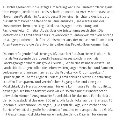
Ausschlaggebend für die jetzige Umsetzung war eine Landesförderung aus
dem Projekt „kinderstark – NRW schafft Chancen“. 41.609,- € hatte das Land
Nordrhein-Westfalen in Aussicht gestellt bei einer Errichtung des bis dato
nur auf dem Papier bestehenden Familienbüros. „Das war für uns der
Dosenöffner“ berichten Birgit Schikora als Jugendamtsleitung und
Fachdienstleiter Christian Abels über die Entstehungsgeschichte. „Die
Motivation ein Familienbüro für Grevenbroich zu entwickeln war von Anfang
an ausgesprochen hoch“ führt Abels weiter aus, der mit seinem Team in der
Alten Feuerwache die Verantwortung über das Projekt übernommen hat.
Die nun erfolgende Realisierung stößt auch bei Ratsfrau Heike Troles nicht
nur als Vorsitzende des Jugendhilfeausschusses sondern auch als
Landtagsabgeordnete auf große Freude: „Genau das ist unser Ansatz. Die
Landesförderungen sollen die Lebenswelten junger Menschen und Familien
verbessern und anregen, genau solche Projekte vor Ort umzusetzen.“
Spürbar gut im Thema ergänzt Troles: „Familienbüros bieten Orientierung,
schaffen Transparenz und vereinfachen Zugänge. Sie sind eine gute
Möglichkeit, die Herausforderungen für eine kommunale Familienpolitik zu
bewältigen. Ich bin begeistert, dass wir ein solches nun für unsere Stadt
entwickeln können“. Ausgemachte Räumlichkeit für das neue Familienbüro
der Schlossstadt ist das über 300 m² große Ladenlokal auf der Breitestr. 15
(ehemals Herrenmode Schlangen). „Die zentrale Lage, eine vorhandene
Barrierefreiheit, die große Schaufensterfront und eine ansprechende Größe
mit Gestaltungsmöglichkeiten waren entscheidende Kriterien für diesen