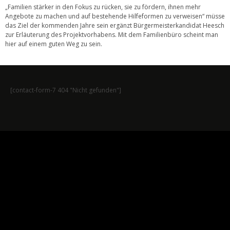
„Familien stärker in den Fokus zu rücken, sie zu fördern, ihnen mehr
Angebote zu machen und auf bestehende Hilfeformen zu verweisen“ müsse
das Ziel der kommenden Jahre sein ergänzt Bürgermeisterkandidat Heesch
zur Erläuterung des Projektvorhabens. Mit dem Familienbüro scheint man
hier auf einem guten Weg zu sein.
[contact-form-7 404 "Nicht gefunden"]