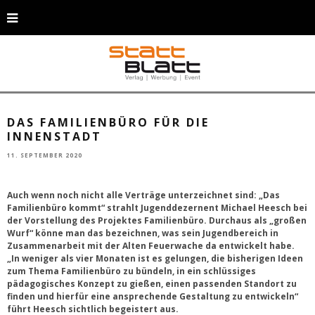
v.l.n.r.: Rieke Termath, Heike Troles, Christian Abels, Michael Heesch, Birgit
Schikora (Foto: Stadt Grevenbroich)
DAS FAMILIENBÜRO FÜR DIE
INNENSTADT
11. SEPTEMBER 2020
Auch wenn noch nicht alle Verträge unterzeichnet sind: „Das
Familienbüro kommt“ strahlt Jugenddezernent Michael Heesch bei
der Vorstellung des Projektes Familienbüro. Durchaus als „großen
Wurf“ könne man das bezeichnen, was sein Jugendbereich in
Zusammenarbeit mit der Alten Feuerwache da entwickelt habe.
„In weniger als vier Monaten ist es gelungen, die bisherigen Ideen
zum Thema Familienbüro zu bündeln, in ein schlüssiges
pädagogisches Konzept zu gießen, einen passenden Standort zu
finden und hierfür eine ansprechende Gestaltung zu entwickeln“
führt Heesch sichtlich begeistert aus.