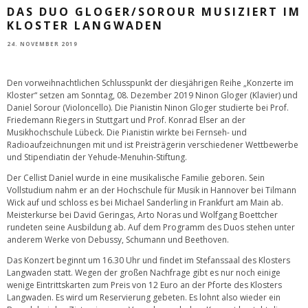
DAS DUO GLOGER/SOROUR MUSIZIERT IM
KLOSTER LANGWADEN
24. NOVEMBER 2019
Den vorweihnachtlichen Schlusspunkt der diesjährigen Reihe „Konzerte im
Kloster“ setzen am Sonntag, 08. Dezember 2019 Ninon Gloger (Klavier) und
Daniel Sorour (Violoncello). Die Pianistin Ninon Gloger studierte bei Prof.
Friedemann Riegers in Stuttgart und Prof. Konrad Elser an der
Musikhochschule Lübeck. Die Pianistin wirkte bei Fernseh- und
Radioaufzeichnungen mit und ist Preisträgerin verschiedener Wettbewerbe
und Stipendiatin der Yehude-Menuhin-Stiftung.
Der Cellist Daniel wurde in eine musikalische Familie geboren. Sein
Vollstudium nahm er an der Hochschule für Musik in Hannover bei Tilmann
Wick auf und schloss es bei Michael Sanderling in Frankfurt am Main ab.
Meisterkurse bei David Geringas, Arto Noras und Wolfgang Boettcher
rundeten seine Ausbildung ab. Auf dem Programm des Duos stehen unter
anderem Werke von Debussy, Schumann und Beethoven.
Das Konzert beginnt um 16.30 Uhr und findet im Stefanssaal des Klosters
Langwaden statt. Wegen der großen Nachfrage gibt es nur noch einige
wenige Eintrittskarten zum Preis von 12 Euro an der Pforte des Klosters
Langwaden. Es wird um Reservierung gebeten. Es lohnt also wieder ein