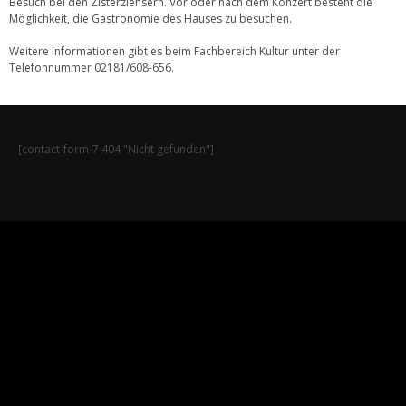
Besuch bei den Zisterziensern. Vor oder nach dem Konzert besteht die
Möglichkeit, die Gastronomie des Hauses zu besuchen.
Weitere Informationen gibt es beim Fachbereich Kultur unter der
Telefonnummer 02181/608-656.
[contact-form-7 404 "Nicht gefunden"]