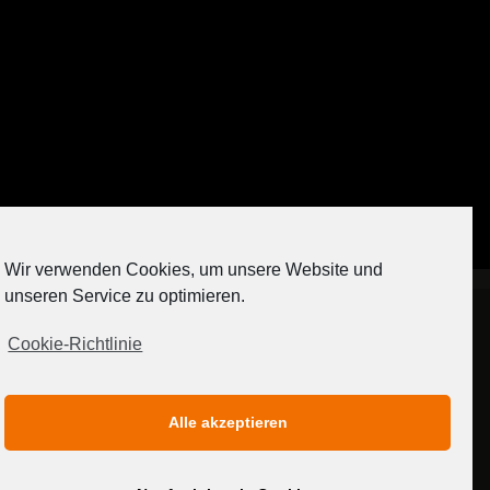
Auf Instagram folgen
Wir verwenden Cookies, um unsere Website und
[contact-form-7 404 "Nicht gefunden"]
unseren Service zu optimieren.
Cookie-Richtlinie
IMPRESSUM
DATENSCHUTZERKLÄRUNG
Alle akzeptieren
MEDIADATEN