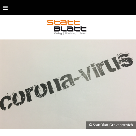
© StattBlatt Grevenbroich