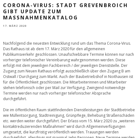
CORONA-VIRUS: STADT GREVENBROICH
GIBT UPDATE ZUM
MASSNAHMENKATALOG
17. MÄRZ 2020
Nachfolgend die neuesten Entwicklung rund um das Thema Corona-Virus.
Das Rathaus ist ab dem 17. März 2020 für den allgemeinen
Publikumsverkehr geschlossen. Unaufschiebbare Termine können nur nach
vorheriger telefonischer Vereinbarung wahrgenommen werden. Diese
erfolgt mit dem jeweiligen Fachbereich / der jeweiligen Dienststelle. Der
Zugang zum Neuen Rathaus erfolgt ausschließlich über den Zugang B am
Ostwall / Durchgang zum Markt. Auch der Baubetriebshof in Noithausen ist
für die Öffentlichkeit geschlossen. Die Mitarbeiterinnen und Mitarbeiter
stehen telefonisch oder per Mail zur Verfügung. Zwingend notwendige
Termine werden nur nach vorheriger telefonischer Absprache
durchgeführt.
Die im öffentlichen Raum stattfindenden Dienstleistungen der Stadtbetriebe
wie Müllentsorgung, Stadtreinigung, Grünpflege, Behebung Straßenschäden
etc. werden weiter durchgeführt. Der Erlass vom 15. März 2020 zu „weiteren
kontaktreduzierenden Maßnahmen“ wird durch Allgemeinverfügungen
umgesetzt, die kurzfristig veröffentlich werden. Trauungen werden
durchgeführt, allerdings mit maximal zehn Personen. Neue Termine werden