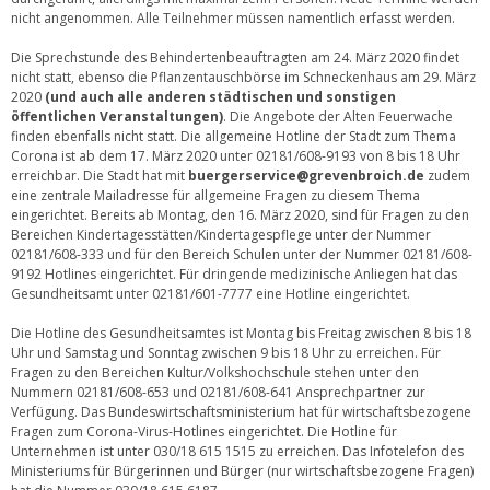
nicht angenommen. Alle Teilnehmer müssen namentlich erfasst werden.
Die Sprechstunde des Behindertenbeauftragten am 24. März 2020 findet
nicht statt, ebenso die Pflanzentauschbörse im Schneckenhaus am 29. März
2020
(und auch alle anderen städtischen und sonstigen
öffentlichen Veranstaltungen)
. Die Angebote der Alten Feuerwache
finden ebenfalls nicht statt. Die allgemeine Hotline der Stadt zum Thema
Corona ist ab dem 17. März 2020 unter 02181/608-9193 von 8 bis 18 Uhr
erreichbar. Die Stadt hat mit
buergerservice@grevenbroich.de
zudem
eine zentrale Mailadresse für allgemeine Fragen zu diesem Thema
eingerichtet. Bereits ab Montag, den 16. März 2020, sind für Fragen zu den
Bereichen Kindertagesstätten/Kindertagespflege unter der Nummer
02181/608-333 und für den Bereich Schulen unter der Nummer 02181/608-
9192 Hotlines eingerichtet. Für dringende medizinische Anliegen hat das
Gesundheitsamt unter 02181/601-7777 eine Hotline eingerichtet.
Die Hotline des Gesundheitsamtes ist Montag bis Freitag zwischen 8 bis 18
Uhr und Samstag und Sonntag zwischen 9 bis 18 Uhr zu erreichen. Für
Fragen zu den Bereichen Kultur/Volkshochschule stehen unter den
Nummern 02181/608-653 und 02181/608-641 Ansprechpartner zur
Verfügung. Das Bundeswirtschaftsministerium hat für wirtschaftsbezogene
Fragen zum Corona-Virus-Hotlines eingerichtet. Die Hotline für
Unternehmen ist unter 030/18 615 1515 zu erreichen. Das Infotelefon des
Ministeriums für Bürgerinnen und Bürger (nur wirtschaftsbezogene Fragen)