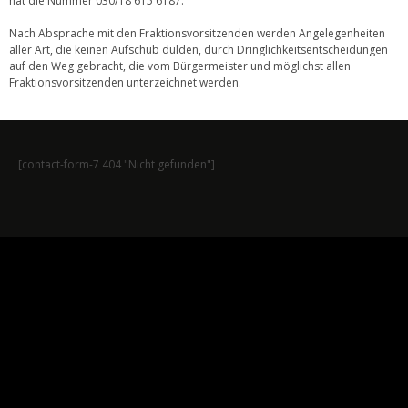
hat die Nummer 030/18 615 6187.
Nach Absprache mit den Fraktionsvorsitzenden werden Angelegenheiten
aller Art, die keinen Aufschub dulden, durch Dringlichkeitsentscheidungen
auf den Weg gebracht, die vom Bürgermeister und möglichst allen
Fraktionsvorsitzenden unterzeichnet werden.
[contact-form-7 404 "Nicht gefunden"]