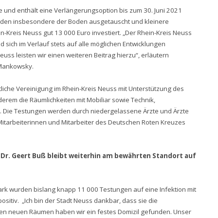
de und enthält eine Verlängerungsoption bis zum 30. Juni 2021
wurden insbesondere der Boden ausgetauscht und kleinere
Kreis Neuss gut 13 000 Euro investiert. „Der Rhein-Kreis Neuss
 sich im Verlauf stets auf alle möglichen Entwicklungen
uss leisten wir einen weiteren Beitrag hierzu“, erläutern
 Mankowsky.
tliche Vereinigung im Rhein-Kreis Neuss mit Unterstützung des
derem die Räumlichkeiten mit Mobiliar sowie Technik,
. Die Testungen werden durch niedergelassene Ärzte und Ärzte
tarbeiterinnen und Mitarbeiter des Deutschen Roten Kreuzes
Dr. Geert Buß bleibt weiterhin am bewährten Standort auf
rk wurden bislang knapp 11 000 Testungen auf eine Infektion mit
tiv. „Ich bin der Stadt Neuss dankbar, dass sie die
t den neuen Räumen haben wir ein festes Domizil gefunden. Unser