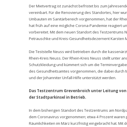
Der Mietvertrag ist zunächst befristet bis zum Jahresen
vereinbart. Für die Renovierung des Standortes, hier 
Umbauten im Sanitärbereich vorgenommen, hat der Rhein-
hat früh auf eine mögliche Corona-Pandemie reagiert und
vorbereitet. Mit dem neuen Standort des Testzentrums Ne
Petrauschke und Kreis-Gesundheitsdezernent Karsten
Die Teststelle Neuss wird betrieben durch die kassenärz
Rhein-Kreis Neuss. Der Rhein-Kreis Neuss stellt unter an
Schutzkleidung und kümmert sich um die Terminvergabe
des Gesundheitsamtes vorgenommen, die dabei durch Mi
und der Johanniter Unfall-Hilfe unterstützt werden.
Das Testzentrum Grevenbroich unter Leitung von 
der Stadtparkinsel in Betrieb.
In dem bisherigen Standort des Testzentrums am Nordpa
dem Coronavirus vorgenommen; etwa 4 Prozent waren posi
Räumlichkeiten im März kurzfristig eingebracht hat. Mi