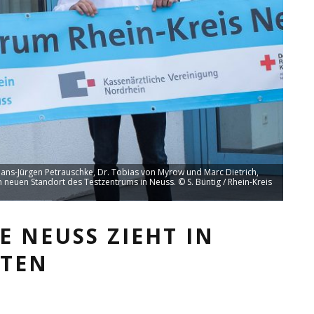
ns-Jürgen Petrauschke, Dr. Tobias von Myrow und Marc Dietrich,
neuen Standort des Testzentrums in Neuss. © S. Büntig / Rhein-Kreis
E NEUSS ZIEHT IN
ITEN