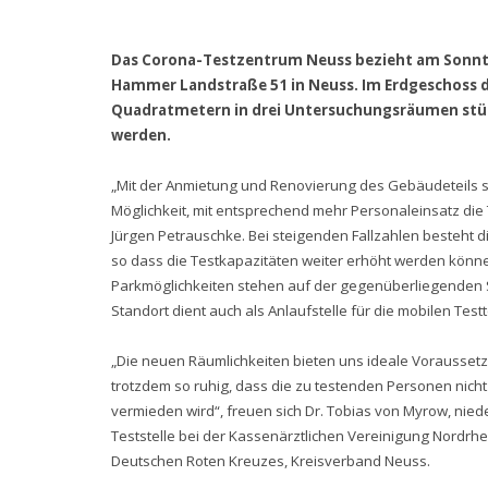
Das Corona-Testzentrum Neuss bezieht am Sonnta
Hammer Landstraße 51 in Neuss. Im
Erdgeschoss 
Quadratmetern in drei Untersuchungsräumen stün
werden.
„Mit der Anmietung und Renovierung des Gebäudeteils sc
Möglichkeit, mit entsprechend mehr Personaleinsatz die
Jürgen Petrauschke. Bei steigenden Fallzahlen besteht d
so dass die Testkapazitäten weiter erhöht werden könn
Parkmöglichkeiten stehen auf der gegenüberliegenden S
Standort dient auch als Anlaufstelle für die mobilen Test
„Die neuen Räumlichkeiten bieten uns ideale Voraussetzun
trotzdem so ruhig, dass die zu testenden Personen nich
vermieden wird“, freuen sich Dr. Tobias von Myrow, nie
Teststelle bei der Kassenärztlichen Vereinigung Nordrhe
Deutschen Roten Kreuzes, Kreisverband Neuss.