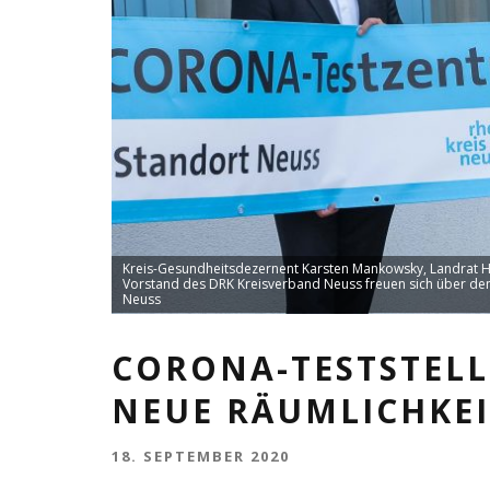
Kreis-Gesundheitsdezernent Karsten Mankowsky, Landrat Ha
Vorstand des DRK Kreisverband Neuss freuen sich über den 
Neuss
CORONA-TESTSTELL
NEUE RÄUMLICHKE
18. SEPTEMBER 2020