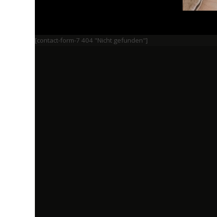
[contact-form-7 404 "Nicht gefunden"]