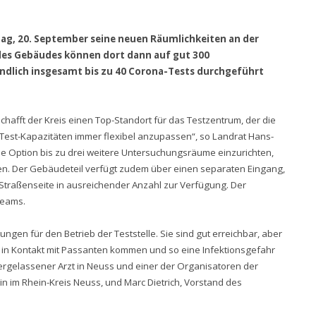
g, 20. September seine neuen Räumlichkeiten an der
des Gebäudes können dort dann auf gut 300
dlich insgesamt bis zu 40 Corona-Tests durchgeführt
hafft der Kreis einen Top-Standort für das Testzentrum, der die
 Test-Kapazitäten immer flexibel anzupassen“, so Landrat Hans-
ie Option bis zu drei weitere Untersuchungsräume einzurichten,
en. Der Gebäudeteil verfügt zudem über einen separaten Eingang,
traßenseite in ausreichender Anzahl zur Verfügung. Der
teams.
gen für den Betrieb der Teststelle. Sie sind gut erreichbar, aber
t in Kontakt mit Passanten kommen und so eine Infektionsgefahr
dergelassener Arzt in Neuss und einer der Organisatoren der
in im Rhein-Kreis Neuss, und Marc Dietrich, Vorstand des