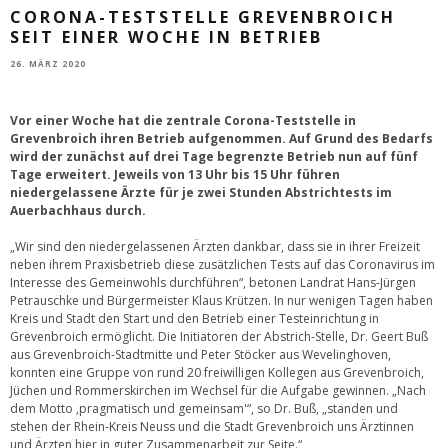
CORONA-TESTSTELLE GREVENBROICH
SEIT EINER WOCHE IN BETRIEB
26. MÄRZ 2020
Vor einer Woche hat die zentrale Corona-Teststelle in
Grevenbroich ihren Betrieb aufgenommen. Auf Grund des Bedarfs
wird der zunächst auf drei Tage begrenzte Betrieb nun auf fünf
Tage erweitert. Jeweils von 13 Uhr bis 15 Uhr führen
niedergelassene Ärzte für je zwei Stunden Abstrichtests im
Auerbachhaus durch.
„Wir sind den niedergelassenen Ärzten dankbar, dass sie in ihrer Freizeit
neben ihrem Praxisbetrieb diese zusätzlichen Tests auf das Coronavirus im
Interesse des Gemeinwohls durchführen“, betonen Landrat Hans-Jürgen
Petrauschke und Bürgermeister Klaus Krützen. In nur wenigen Tagen haben
Kreis und Stadt den Start und den Betrieb einer Testeinrichtung in
Grevenbroich ermöglicht. Die Initiatoren der Abstrich-Stelle, Dr. Geert Buß
aus Grevenbroich-Stadtmitte und Peter Stöcker aus Wevelinghoven,
konnten eine Gruppe von rund 20 freiwilligen Kollegen aus Grevenbroich,
Jüchen und Rommerskirchen im Wechsel für die Aufgabe gewinnen. „Nach
dem Motto ‚pragmatisch und gemeinsam'“, so Dr. Buß, „standen und
stehen der Rhein-Kreis Neuss und die Stadt Grevenbroich uns Ärztinnen
und Ärzten hier in guter Zusammenarbeit zur Seite.“