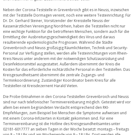
Neben der Corona-Teststelle in Grevenbroich gibt es in Neuss, inzwischen
mit der Teststelle Dormagen vereint, noch eine weitere Testeinrichtung. Für
Dr. Dr. Gerhard Steiner, Vorsitzender der Kreisstelle Neuss der
Kassenärztlichen Vereinigung Nordrhein, haben die Teststellen nicht nur
eine wichtige Funktion für die betroffenen Menschen, sondern auch für die
Ermittlung der Ausbreitungsgeschwindigkeit des Virus und daraus
resultierende epidemiologische Prognosen. Während die Städte
Grevenbroich und Neuss großzügig Räumlichkeiten, Technik und Security-
Personal zur Verfügung stellen, werden alle Testeinrichtungen vom Rhein-
Kreis Neuss unter anderem mit der notwendigen Schutzausrüstung und
Desinfektionsmittel ausgestattet. Außerdem übernimmt der Kreis die
Kosten für das erforderliche nichtärztliche Personal in den Teststellen. Das
Kreisgesundheitsamt übernimmt die zentrale Zugangs- und
Terminkoordinierung. Zuständiger Koordinator beim Kreis für alle
Teststellen ist Kreisdezernent Harald Vieten.
Die Probe-Entnahmen in den Corona-Teststellen Grevenbroich und Neuss
sind nur nach telefonischer Terminvereinbarung möglich. Getestet wird vor
allem bei einem begründeten Verdacht entsprechend den RKI-
Empfehlungen, zum Beispiel bei Menschen die Symptome aufweisen und
mit einem Corona-Infizierten in Kontakt gekommen sind. Für eine
Terminvereinbarung ist die Hotline des Kreisgesundheitsamtes unter
02181-6017777 an sieben Tagen in der Woche besetzt: montags – freitags
von 8 – 18 Uhr und am Wochenende von 9 – 18 Uhr. Dort werden alle