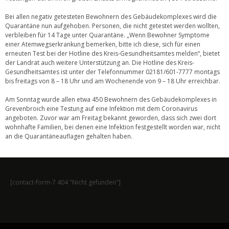
Bei allen negativ getesteten Bewohnern des Gebäudekomplexes wird die
Quarantäne nun aufgehoben. Personen, die nicht getestet werden wollten,
verbleiben für 14 Tage unter Quarantäne. „Wenn Bewohner Symptome
einer Atemwegserkrankung bemerken, bitte ich diese, sich für einen
erneuten Test bei der Hotline des Kreis-Gesundheitsamtes melden“, bietet
der Landrat auch weitere Unterstützung an. Die Hotline des Kreis-
Gesundheitsamtes ist unter der Telefonnummer 02181/601-7777 montags
bis freitags von 8 – 18 Uhr und am Wochenende von 9 – 18 Uhr erreichbar.
Am Sonntag wurde allen etwa 450 Bewohnern des Gebäudekomplexes in
Grevenbroich eine Testung auf eine Infektion mit dem Coronavirus
angeboten. Zuvor war am Freitag bekannt geworden, dass sich zwei dort
wohnhafte Familien, bei denen eine Infektion festgestellt worden war, nicht
an die Quarantäneauflagen gehalten haben.
[contact-form-7 404 "Nicht gefunden"]