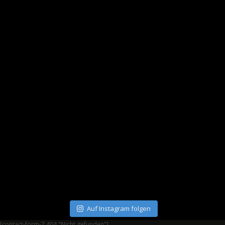
Auf Instagram folgen
[contact-form-7 404 "Nicht gefunden"]