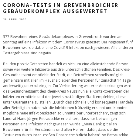
CORONA-TESTS IN GREVENBROICHER
GEBÄUDEKOMPLEX AUSGEWERTET
28. APRIL 2020
377 Bewohner eines Gebäudekomplexes in Grevenbroich wurden am
Sonntag auf eine Infektion mit dem Coronavirus getestet. Bei insgesamt fünf
Bewohnernwurde dabei eine Covid19-Infektion nachgewiesen. Alle anderen
Testergebnisse sind negativ.
Bei den positiv Getesteten handelt es sich um eine alleinstehende Person
sowie vier weitere Infizierte aus drei unterschiedlichen Familien. Das Kreis-
Gesundheitsamt empfiehlt der Stadt, die Betroffenen schnellstmöglich
gemeinsam mit allen im Haushalt lebenden Personen für zunächst 14 Tage
anderweitig unterzubringen. Zur Verhinderung weiterer Ansteckungen wird
das Gesundheitsamt des Rhein-Kreis Neuss nun alle Kontaktpersonen der
Infizierten ermitteln und der jeweils zuständigen Stadt empfehlen, diese
unter Quarantäne zu stellen. „Durch das schnelle und konsequente Handeln
aller Beteiligten haben wir die Infektionen frühzeitig erkannt und konnten
mögliche neue Infektionsketten so unmittelbar unterbrechen“, zeigt sich
Landrat Hans-Jürgen Petrauschke erleichtert, dass nur bei wenigen
Personen eine Infektion nachgewiesen wurde. „Mein Dank gilt allen
Bewohnern für ihr Verständnis und allen Helfern dafür, dass sie die
Testungen durch ihren großen Einsatz ermöglicht haben“, so Petrauschke.