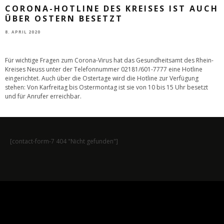
CORONA-HOTLINE DES KREISES IST AUCH
ÜBER OSTERN BESETZT
8. APRIL 2020
Für wichtige Fragen zum Corona-Virus hat das Gesundheitsamt des Rhein-
Kreises Neuss unter der Telefonnummer 02181/601-7777 eine Hotline
eingerichtet. Auch über die Ostertage wird die Hotline zur Verfügung
stehen: Von Karfreitag bis Ostermontag ist sie von 10 bis 15 Uhr besetzt
und für Anrufer erreichbar.
[contact-form-7 404 "Nicht gefunden"]