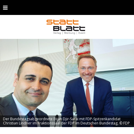
Der Bundestagsabgeordnete Bijan Djir-Sarai mit FDP-Spitzenkandidat
Christian Lindner im Fraktionssaal der FDP im Deutschen Bundestag. © FDP