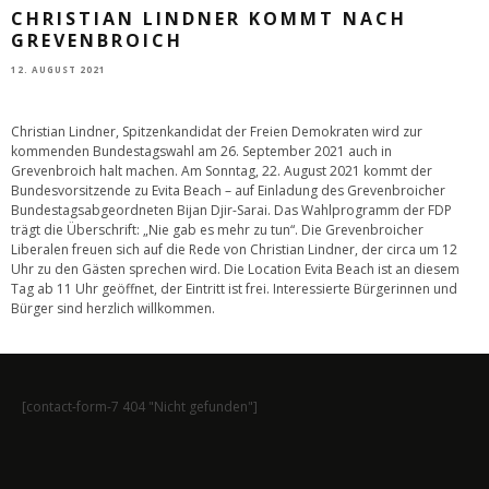
CHRISTIAN LINDNER KOMMT NACH
GREVENBROICH
12. AUGUST 2021
Christian Lindner, Spitzenkandidat der Freien Demokraten wird zur
kommenden Bundestagswahl am 26. September 2021 auch in
Grevenbroich halt machen. Am Sonntag, 22. August 2021 kommt der
Bundesvorsitzende zu Evita Beach – auf Einladung des Grevenbroicher
Bundestagsabgeordneten Bijan Djir-Sarai. Das Wahlprogramm der FDP
trägt die Überschrift: „Nie gab es mehr zu tun“. Die Grevenbroicher
Liberalen freuen sich auf die Rede von Christian Lindner, der circa um 12
Uhr zu den Gästen sprechen wird. Die Location Evita Beach ist an diesem
Tag ab 11 Uhr geöffnet, der Eintritt ist frei. Interessierte Bürgerinnen und
Bürger sind herzlich willkommen.
[contact-form-7 404 "Nicht gefunden"]