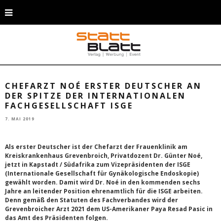
PD Dr. Günter Noé (links) und Dr. Michael Anapolski. (Foto: Rhein-Kreis
Neuss Kliniken/S. Niemöhlmann)
CHEFARZT NOÉ ERSTER DEUTSCHER AN
DER SPITZE DER INTERNATIONALEN
FACHGESELLSCHAFT ISGE
7. MAI 2019
Als erster Deutscher ist der Chefarzt der Frauenklinik am
Kreiskrankenhaus Grevenbroich, Privatdozent Dr. Günter Noé,
jetzt in Kapstadt / Südafrika zum Vizepräsidenten der ISGE
(Internationale Gesellschaft für Gynäkologische Endoskopie)
gewählt worden. Damit wird Dr. Noé in den kommenden sechs
Jahre an leitender Position ehrenamtlich für die ISGE arbeiten.
Denn gemäß den Statuten des Fachverbandes wird der
Grevenbroicher Arzt 2021 dem US-Amerikaner Paya Resad Pasic in
das Amt des Präsidenten folgen.