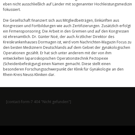
eben nicht ausschließlich auf Länder mit sogenannter Hochleistungsmedizin
fokussiert.
Die Gesellschaft finanziert sich aus Mitgliedbeiträgen, Einkünften aus
Kongressen und Fortbildungen wie auch Zertifizierungen. Zusätzlich erfolgt
ein Firmensponsoring. Die Arbeit in den Gremien und auf den Kongressen
ist ehrenamtlich. Dr. Günter Noé, der auch Ärztlicher Direktor des
Kreiskrankenhauses Dormagen ist, wird vom Nachrichten-Magazin Focus zu
den besten Medizinern Deutschlands auf dem Gebiet der gynäkologischen
Operationen gezählt. Er hat sich unter anderem mit der von ihm
entwickelten laparoskopischen Operationstechnik Pectopexie
(Scheidenbefestigung) einen Namen gemacht. Diese stellt einen
besonderen Forschungsschwerpunkt der Klinik für Gynäkologie an den
Rhein-Kreis Neuss Kliniken dar.
[contact-form-7 404 "Nicht gefunden"]