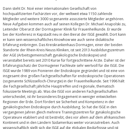
Dann steht Dr. Noé einer internationalen Gesellschaft von
hochqualifizierten Fachärzten vor, der weltweit etwa 1150 zahlende
Mitglieder und weitere 3000 sogenannte assoziierte Mitglieder angehören.
Neue Aufgaben kommen auch auf seinen Kollegen Dr. Michael Anapolski zu,
Leitender Oberarzt der Dormagener Klinik für Frauenheilkunde. Er wurde
bei der Konferenz in Kapstadt neu in den Beirat der ISGE gewählt. Dort kann
er kann sein wissenschaftliches Knowhow wie auch seine didaktische
Erfahrung einbringen. Das Kreiskrankenhaus Dormagen, einer der beiden
Standorte der Rhein-Kreis Neuss Kliniken, ist seit 2013 Ausbildungszentrum
der AGE (Arbeitsgemeinschaft gynäkologische Endoskopie) und
veranstaltet bereits seit 2010 Kurse für fortgeschrittene Ärzte. Daher ist der
Erfahrungsschatz der Dormagener Fachleute sehr wertvoll für die ISGE. Die
ISGE wurde 1989 von Pionieren der Endoskopie gegründet und ist eine von
insgesamt drei großen Fachgesellschaften für endoskopische Operationen
(sogenannte Schlüsselloch-Chirurgie) in der Frauenheilkunde. Seit 1996 hält
die Fachgesellschaft jährliche Hauptreffen und regionale, thematisch
fokussierte Meetings ab. Was die ISGE von anderen Fachgesellschaften
unterscheidet, ist ihr besonderes Engagement in weniger entwickelten
Regionen der Erde. Dort fördert sie Sicherheit und Kompetenz in der
gynäkologischen Endoskopie durch Ausbildung. So hat die ISGE in den
vergangenen Jahren gleich mehrere Trainingszentren für gynäkologische
Operateure etabliert und ist bestrebt, dies vor allem auf dem afrikanischen
Kontinent und in den Ländern Südamerikas weiter voranzutreiben. Auch
wissenschaftlich stellt sich die ISGE auf die globalen Bedürfnisse und ist