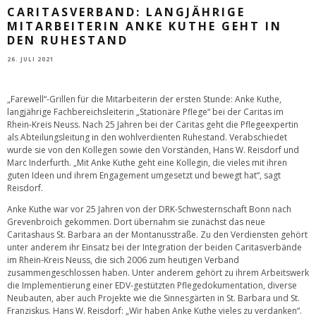
CARITASVERBAND: LANGJÄHRIGE
MITARBEITERIN ANKE KUTHE GEHT IN
DEN RUHESTAND
26. JULI 2021
„Farewell“-Grillen für die Mitarbeiterin der ersten Stunde: Anke Kuthe,
langjährige Fachbereichsleiterin „Stationäre Pflege“ bei der Caritas im
Rhein-Kreis Neuss. Nach 25 Jahren bei der Caritas geht die Pflegeexpertin
als Abteilungsleitung in den wohlverdienten Ruhestand. Verabschiedet
wurde sie von den Kollegen sowie den Vorständen, Hans W. Reisdorf und
Marc Inderfurth. „Mit Anke Kuthe geht eine Kollegin, die vieles mit ihren
guten Ideen und ihrem Engagement umgesetzt und bewegt hat“, sagt
Reisdorf.
Anke Kuthe war vor 25 Jahren von der DRK-Schwesternschaft Bonn nach
Grevenbroich gekommen. Dort übernahm sie zunächst das neue
Caritashaus St. Barbara an der Montanusstraße. Zu den Verdiensten gehört
unter anderem ihr Einsatz bei der Integration der beiden Caritasverbände
im Rhein-Kreis Neuss, die sich 2006 zum heutigen Verband
zusammengeschlossen haben. Unter anderem gehört zu ihrem Arbeitswerk
die Implementierung einer EDV-gestützten Pflegedokumentation, diverse
Neubauten, aber auch Projekte wie die Sinnesgärten in St. Barbara und St.
Franziskus. Hans W. Reisdorf: „Wir haben Anke Kuthe vieles zu verdanken“.