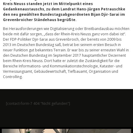
Kreis Neuss standen jetzt im Mittelpunkt eines
Gedankenaustauschs, zu dem Landrat Hans-Jürgen Petrauschke
den neu gewählten Bundestagsabgeordneten Bijan Djir-Sarai im
Grevenbroicher Ständehaus begrüßte.
Bei Herausforderungen wie Digitalisierung oder Breitbandausbau möchten
beide mit dafür sorgen, „dass der Rhein-Kreis Neuss ganz vorn dabei ist“.
Der FDP-Politiker Djir-Sarai aus Grevenbroich, der bereits von 2009 bis
2013 im Deutschen Bundestag saß, betrat bei seinem ersten Besuch in
neuer Funktion gut bekanntes Terrain. Er war bis zu seiner erneuten Wahl in
den Deutschen Bundestag im September 2017 hauptamtlicher Dezernent
beim Rhein-Kreis Neuss. Dort hatte er zuletzt die Zuständigkeit für die
Bereiche Informations- und Kommunikationstechnologie, Kataster- und
Vermessungsamt, Gebäudewirtschaft, Tiefbauamt, Organisation und
Controlling.
[contact-form-7 404 "Nicht gefunden"]