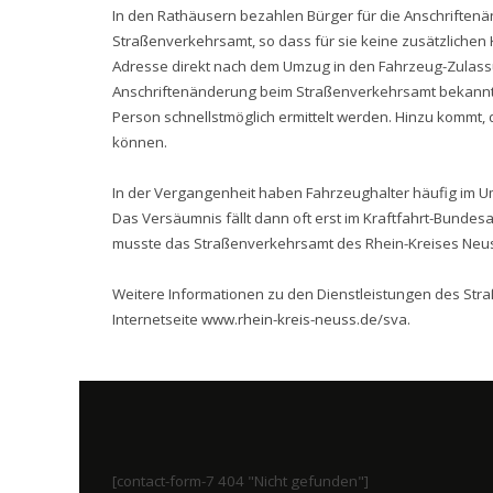
In den Rathäusern bezahlen Bürger für die Anschriften
Straßenverkehrsamt, so dass für sie keine zusätzlichen 
Adresse direkt nach dem Umzug in den Fahrzeug-Zulas
Anschriftenänderung beim Straßenverkehrsamt bekannt i
Person schnellstmöglich ermittelt werden. Hinzu kommt, 
können.
In der Vergangenheit haben Fahrzeughalter häufig im 
Das Versäumnis fällt dann oft erst im Kraftfahrt-Bundes
musste das Straßenverkehrsamt des Rhein-Kreises Neuss
Weitere Informationen zu den Dienstleistungen des St
Internetseite
www.rhein-kreis-neuss.de/sva
.
[contact-form-7 404 "Nicht gefunden"]