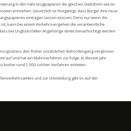
änderung in den Fahrzeugpapieren die gleichen Gebühren wie im
Kosten entstehen. Gesetzlich ist festgelegt, dass Bürger ihre neue
sungspapieren eintragen lassen müssen. Denn nur wenn die
st, kann bei einem Verkehrsvergehen die verantwortliche
dass bei Unglücksfällen Angehörige direkt benachrichtigt werden
Umzugsstress den früher zusätzlichen Behördengang vergessen.
amt auf und hat ein Mahnverfahren zur Folge. In diesem Jahr
 bisher rund 2 000 solcher Verfahren einleiten.
raßenverkehrsamtes und zur Ummeldung gibt es auf der