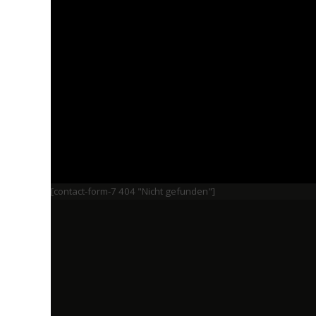
[contact-form-7 404 "Nicht gefunden"]