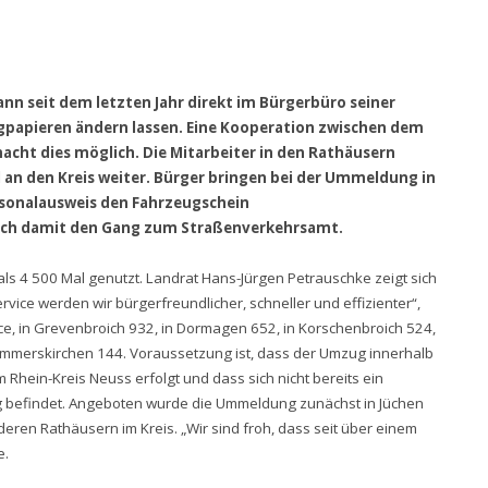
nn seit dem letzten Jahr direkt im Bürgerbüro seiner
gpapieren ändern lassen. Eine Kooperation zwischen dem
cht dies möglich. Die Mitarbeiter in den Rathäusern
 an den Kreis weiter. Bürger bringen bei der Ummeldung in
rsonalausweis den Fahrzeugschein
 sich damit den Gang zum Straßenverkehrsamt.
als 4 500 Mal genutzt. Landrat Hans-Jürgen Petrauschke zeigt sich
vice werden wir bürgerfreundlicher, schneller und effizienter“,
vice, in Grevenbroich 932, in Dormagen 652, in Korschenbroich 524,
Rommerskirchen 144. Voraussetzung ist, dass der Umzug innerhalb
Rhein-Kreis Neuss erfolgt und dass sich nicht bereits ein
g befindet. Angeboten wurde die Ummeldung zunächst in Jüchen
en Rathäusern im Kreis. „Wir sind froh, dass seit über einem
e.