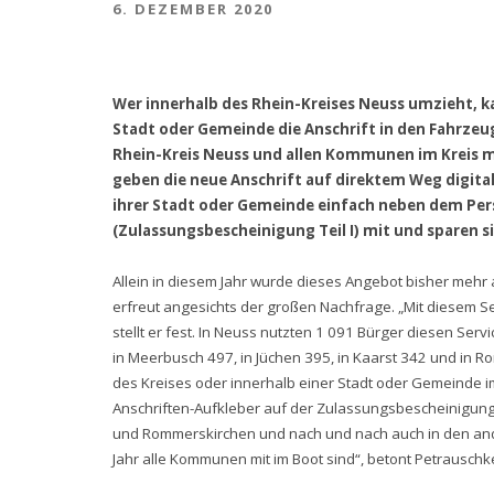
6. DEZEMBER 2020
Wer innerhalb des Rhein-Kreises Neuss umzieht, ka
Stadt oder Gemeinde die Anschrift in den Fahrzeu
Rhein-Kreis Neuss und allen Kommunen im Kreis ma
geben die neue Anschrift auf direktem Weg digital
ihrer Stadt oder Gemeinde einfach neben dem Pe
(Zulassungsbescheinigung Teil I) mit und sparen
Allein in diesem Jahr wurde dieses Angebot bisher mehr 
erfreut angesichts der großen Nachfrage. „Mit diesem Ser
stellt er fest. In Neuss nutzten 1 091 Bürger diesen Ser
in Meerbusch 497, in Jüchen 395, in Kaarst 342 und in 
des Kreises oder innerhalb einer Stadt oder Gemeinde im 
Anschriften-Aufkleber auf der Zulassungsbescheinigun
und Rommerskirchen und nach und nach auch in den ander
Jahr alle Kommunen mit im Boot sind“, betont Petrauschk