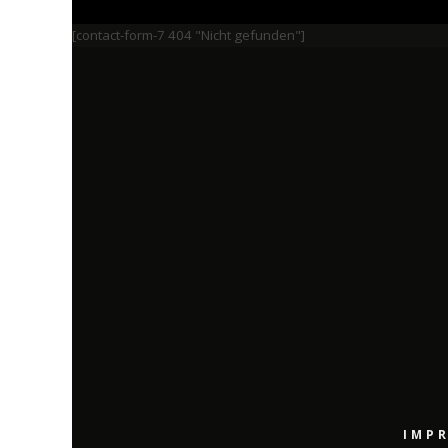
[contact-form-7 404 "Nicht gefunden"]
IMP