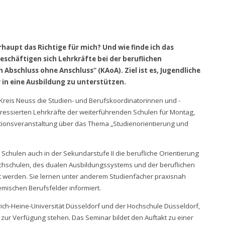
rhaupt das Richtige für mich? Und wie finde ich das
eschäftigen sich Lehrkräfte bei der beruflichen
Abschluss ohne Anschluss“ (KAoA). Ziel ist es, Jugendliche
 in eine Ausbildung zu unterstützen.
reis Neuss die Studien- und Berufskoordinatorinnen und -
ressierten Lehrkräfte der weiterführenden Schulen für Montag,
mationsveranstaltung über das Thema „Studienorientierung und
Schulen auch in der Sekundarstufe II die berufliche Orientierung
ochschulen, des dualen Ausbildungssystems und der beruflichen
et werden. Sie lernen unter anderem Studienfächer praxisnah
ischen Berufsfelder informiert.
nrich-Heine-Universität Düsseldorf und der Hochschule Düsseldorf,
 zur Verfügung stehen. Das Seminar bildet den Auftakt zu einer