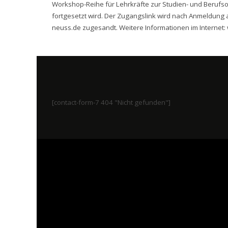
Workshop-Reihe für Lehrkräfte zur Studien- und Berufsor
fortgesetzt wird. Der Zugangslink wird nach Anmeldung 
neuss.de
zugesandt. Weitere Informationen im Internet:
[contact-form-7 404 "Nicht gefunden"]