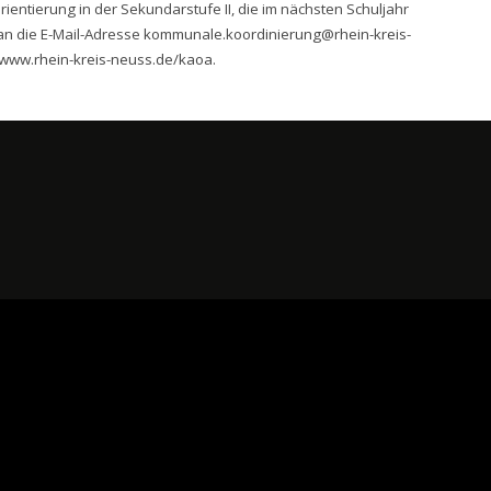
ientierung in der Sekundarstufe II, die im nächsten Schuljahr
an die E-Mail-Adresse
kommunale.koordinierung@rhein-kreis-
www.rhein-kreis-neuss.de/kaoa
.