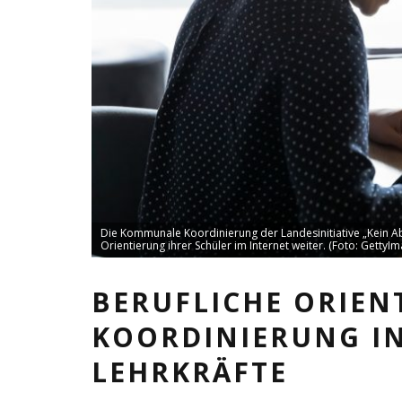
Die Kommunale Koordinierung der Landesinitiative „Kein Abs
Orientierung ihrer Schüler im Internet weiter. (Foto: GettyI
BERUFLICHE ORIE
KOORDINIERUNG I
LEHRKRÄFTE