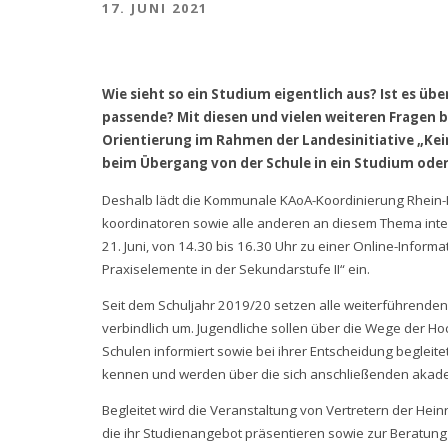
17. JUNI 2021
Wie sieht so ein Studium eigentlich aus? Ist es übe
passende? Mit diesen und vielen weiteren Fragen b
Orientierung im Rahmen der Landesinitiative „Kein 
beim Übergang von der Schule in ein Studium oder
Deshalb lädt die Kommunale KAoA-Koordinierung Rhein-K
koordinatoren sowie alle anderen an diesem Thema inte
21. Juni, von 14.30 bis 16.30 Uhr zu einer Online-Infor
Praxiselemente in der Sekundarstufe II“ ein.
Seit dem Schuljahr 2019/20 setzen alle weiterführenden 
verbindlich um. Jugendliche sollen über die Wege der H
Schulen informiert sowie bei ihrer Entscheidung begleit
kennen und werden über die sich anschließenden akadem
Begleitet wird die Veranstaltung von Vertretern der Hei
die ihr Studienangebot präsentieren sowie zur Beratung