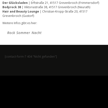
Der Glücksladen
| Erftstraße 21, 41517 Grevenbroich (Frimmersdorf)
Bodyrock 38
| Viktoriastraße 38, 41517 Grevenbroich (Neurath)
Hair and Beauty Lounge
| Christian-Kropp-Straße 20, 41517
Grevenbroich (Gustorf)
Weitere Infos gibt es hier:
Rock Sommer Nacht
[contact-form-7 404 "Nicht gefunden"]