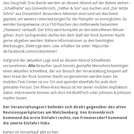
das Zeug hält. Drei Bands werden an diesem Abend auf der Bühne stehen –
„Schallhärte“ aus Grevenbroich, „Father & Son“ aus Aachen und „Der letzte
Schrei“ aus Düsseldorf. Besondere Aktionen sind rund um das Event
geplant, um weitere Unterstützungen für die Flutopfer zu ermöglichen. So
werden beispielweise circa 150 Flaschen des mittlerweile bekannten
„Flutweins“ verkauft. Der Erlös wird komplett an den betroffenen Winzer
gehen. Auch Sachspenden dürfen bei dem Staff der Rock Sommer Nacht
gerne abgeben werden. Nähere Informationen zu den benötigten
Werkzeugen, Elektrogeräten, usw. erhalten Sie unter:
https://de-
de.facebook.com/rocksommer/
Aufgrund der aktuellen Lage sind an diesem Abend Schnelltests
vorzunehmen.
Alle
Besucher (auch bereits geimpfte Menschen) benötigen
einen aktuellen Schnelltest, der vor Besuch der Veranstaltung bequem auf
dem Areal der Rock Sommer Nacht vorgenommen werden kann. Ein
mobiles Test-Center ist vor Ort und spendet ebenfalls für jede dort
getestete Person. Der Rhein-Kreis Neuss ist mit seiner mobilen Impfaktion
dabei. Interessierte können sich dort mit BioNTech oder Johnson & Johnson
impfen lassen.
Der Veranstaltungsort befindet sich direkt gegenüber des alten
Revisionsparkplatzes am Welchenberg. Von Grevenbroich
kommend die erste Einfahrt rechts, von Frimmersdorf kommend
die zweite Einfahrt links.
Karten im Vorverkauf gibt es hier: