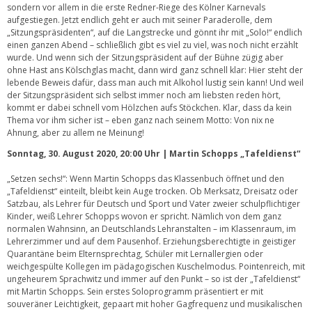
sondern vor allem in die erste Redner-Riege des Kölner Karnevals
aufgestiegen. Jetzt endlich geht er auch mit seiner Paraderolle, dem
„Sitzungspräsidenten“, auf die Langstrecke und gönnt ihr mit „Solo!“ endlich
einen ganzen Abend – schließlich gibt es viel zu viel, was noch nicht erzählt
wurde. Und wenn sich der Sitzungspräsident auf der Bühne zügig aber
ohne Hast ans Kölschglas macht, dann wird ganz schnell klar: Hier steht der
lebende Beweis dafür, dass man auch mit Alkohol lustig sein kann! Und weil
der Sitzungspräsident sich selbst immer noch am liebsten reden hört,
kommt er dabei schnell vom Hölzchen aufs Stöckchen. Klar, dass da kein
Thema vor ihm sicher ist – eben ganz nach seinem Motto: Von nix ne
Ahnung, aber zu allem ne Meinung!
Sonntag, 30. August 2020, 20:00 Uhr | Martin Schopps „Tafeldienst“
„Setzen sechs!“: Wenn Martin Schopps das Klassenbuch öffnet und den
„Tafeldienst“ einteilt, bleibt kein Auge trocken. Ob Merksatz, Dreisatz oder
Satzbau, als Lehrer für Deutsch und Sport und Vater zweier schulpflichtiger
Kinder, weiß Lehrer Schopps wovon er spricht. Nämlich von dem ganz
normalen Wahnsinn, an Deutschlands Lehranstalten – im Klassenraum, im
Lehrerzimmer und auf dem Pausenhof. Erziehungsberechtigte in geistiger
Quarantäne beim Elternsprechtag, Schüler mit Lernallergien oder
weichgespülte Kollegen im pädagogischen Kuschelmodus. Pointenreich, mit
ungeheurem Sprachwitz und immer auf den Punkt – so ist der „Tafeldienst“
mit Martin Schopps. Sein erstes Soloprogramm präsentiert er mit
souveräner Leichtigkeit, gepaart mit hoher Gagfrequenz und musikalischen