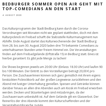
BEDBURGER SOMMER OPEN AIR GEHT MIT
TOP-COMEDIANS AN DEN START
4. AUGUST 2020
Das Kulturprogramm der Stadt Bedburg kann durch die Corona-
Verordnungen seit Monaten nicht wie geplant stattfinden, doch mit dem
Kulturpicknick im Freibad schafft die Stabsstelle Kulturmanagement nun
Abhilfe. Ende August startet das Kulturwochenende der Stadt Bedburg:
Vom 28. bis zum 30. August 2020 laden drei TV-bekannte Comedians zu
unterhaltsamen Stunden unter freiem Himmel ein. Die Veranstaltungen
finden auf dem Freibadgelände (Erftstraße 15) in Bedburg statt. Eines ist
hierbei garantiert: Es gibt jede Menge zu lachen!
Die Shows beginnen jeweils um 20:00 Uhr (Einlass: 18:30 Uhr) und laufen 90
bis 100 Minuten. Der Eintritt zu den Vorstellungen beträgt 20,00 € pro
Person. Die ZuschauerInnen können sich ganz gemütlich mit ihrem eigens
bestückten Picknickkorb auf der großen Liegewiese zurücklehnen und den
Abend mit lustiger Unterhaltung genießen. Speisen und Getränke können
darüber hinaus an allen drei Abenden auch am Kiosk im Freibad erworben
werden. Decken und Sitzunterlagen sind mitzubringen, da der
Zuschauerraum unbestuhlt ist. Auf dem Gelände gilt ein Glasverbot. Der
Reinerlös der drei Abende kommt den Kulturschaffenden und der
Veranstaltungsbranche zugute.