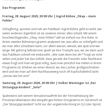
Das Programm:
Freitag, 28. August 2020, 20:00 Uhr | Ingrid Kühne „Okay – mein
Fehler“
Schlagfertig, spontan und nah am Publikum. Ingrid Kühne geht es wohl, wie
vielen anderen: Eigentlich ist sie sowieso immer alles schuld. Mit einem
beschwichtigenden „Okay, mein Fehler!“ will sie einfach nur ihre Ruhe. In
ihrem zweiten Bühnenprogramm analysiert sie, was alles so schiefgeht und
wo man alles schuldsein kann, vor allem warum, wieviel, wie spät und wie
lange. Mit gehörig Selbstironie spielt sie ihre Trümpfe aus, wo sie dann auch
das Publikum schnell mit einbezieht. „Wie isset denn bei dir?“ fragt sie nicht
selten und jeder hat das Gefühl, dass gerade die Freundin oder Nachbarin
etwas fragt und man vergisst völlig, dass man plötzlich live mitten in ihrem
Programm ist. Erleben sie einen Abend, wo das Lachen großgeschrieben
wird und wo man auf dem Nachhauseweg noch oft kopfschüttelnd lacht:
„Genau wie bei uns!“
Samstag, 29. August 2020, 20:00 Uhr | Volker Weininger ist ‚Der
Sitzungspräsident‘ „Solo!“
Spätestens seit seinem Sensationsauftritt bei der Fernsehsitzung der
Prinzenproklamation des diesjährigen Kölner Dreigestirns im Gürzenich ist
„Der Sitzungspräsident“ nicht nur der ungekrönte König im 0,2-Liter-Sprint,