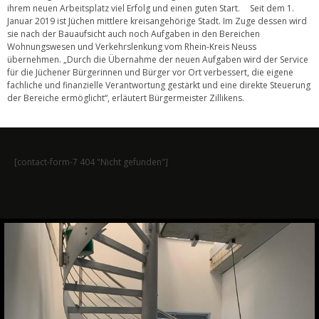
ihrem neuen Arbeitsplatz viel Erfolg und einen guten Start. Seit dem 1.
Januar 2019 ist Jüchen mittlere kreisangehörige Stadt. Im Zuge dessen wird
sie nach der Bauaufsicht auch noch Aufgaben in den Bereichen
Wohnungswesen und Verkehrslenkung vom Rhein-Kreis Neuss
übernehmen. „Durch die Übernahme der neuen Aufgaben wird der Service
für die Jüchener Bürgerinnen und Bürger vor Ort verbessert, die eigene
fachliche und finanzielle Verantwortung gestärkt und eine direkte Steuerung
der Bereiche ermöglicht“, erläutert Bürgermeister Zillikens.
[contact-form-7 404 "Nicht gefunden"]