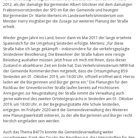
2012, als der damalige Bürgermeister Albert Glöckner mit dem damaligen
Fraktionsvorsitzenden der SPD im Rat der Gemeinde und heutigen
Bürgermeister Dr. Martin Mertens im Landesverkehrsministerium von
Minister Harry Voigtsberger die Zusage zur weiteren Planung der Straße
erhielt.
Wieder gingen Jahre ins Land, bevor dann im Mai 2017 der lange ersehnte
Spatenstich für die Umgehung Sinsteden erfolgte. Mertens: „Für diese
Straße habe ich lange gekämpft – insbesondere für die verkehrsgeplagte
Sinstedener Bevölkerung. Die Bewohner der Straße haben eine riesige
Belastung aushalten müssen. Jetzt freue ich mich mit Ihnen, dass dieser
Zustand in absehbarer Zeit ein Ende hat. Das Verkehrsministerium NRW hat
der Gemeinde Rommerskirchen mitgeteilt, dass die Ortsumgehung B59
Sinsteden am 01. Oktober 2019, um 16:00 Uhr, offiziell eröffnet wird. Hierzu
laden wir die Bürgerinnen und Bürger gerne ein.“ Die Planungen für den
Rückbau der Grevenbroicher Straße laufen bereits auf Hochtouren.
Anregungen zur Neugestaltung der Straße nimmt die Verwaltung auch
gerne während des zweiten Ortsteilgesprächs in Sinsteden am 01. Oktober
2019, um 18:00 Uhr, in der Begegnungsstätte Alte Schule Sinsteden,
entgegen. Im Frühjahr 2020 wird die Gemeindeverwaltung des Weiteren
eine Planungswerkstatt initiieren, zu der alle Bürgerinnen und Bürger recht
herzlich eingeladen sein werden.
Auch das Thema B477n konnte die Gemeindeverwaltung weiter
voranbringen: Dank des Drucks der Bevölkerung, die Unterschriften für den