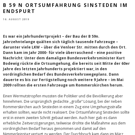
B 59 N ORTSUMFAHRUNG SINSTEDEN IM
ENDSPURT
16. AUGUST 2019
Es war ein Jahrhundertprojekt – der Bau der B 59n.
Jahrzehntelange quälten sich täglich tausende Fahrzeuge –
darunter viele LKW – über die Venloer Str. mitten durch den Ort.
Dann kam im Jahr 2000- für viele überraschend – eine positive
Nachricht: Unter dem damaligen Bundesverkehrsminister Kurt
Bodewig rückte die Ortsumgehung, die bereits seit Mitte der 60er
Jahre des letzten Jahrhunderts projektiert war, in den
vordringlichen Bedarf des Bundesverkehrswegeplans. Dann
dauerte es bis zur Fertigstellung noch weitere 9 Jahre – im Mai
2009 rollten die ersten Fahrzeuge um Rommerskirchen herum.
Einen Wermutstropfen mussten die Politiker und die Bevölkerung aber
hinnehmen. Die ursprünglich gedachte „große“ Lösung, bei der neben
Rommerskirchen auch Sinsteden in einem Zug eine Umgehungsstraße
erhalten sollten, wurde nicht realisiert. Die Ortsumfahrung Sinsteden sollte
erst in einem zweiten Schritt gebaut werden. Auch hier gab es dann
erhebliche Zeitverzögerungen, teilweise drohte die Maßnahme aus dem
vordringlichen Bedarf heraus genommen und damit auf den
Nimmerleinstag vertagt zu werden. Der Durchbruch kam dann im März