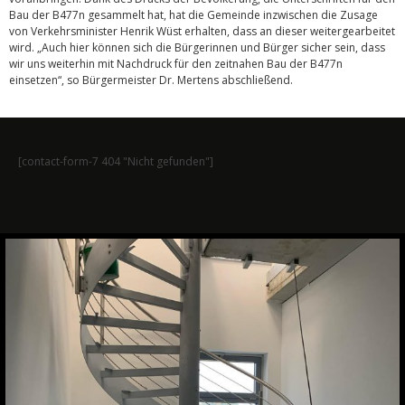
Bau der B477n gesammelt hat, hat die Gemeinde inzwischen die Zusage
von Verkehrsminister Henrik Wüst erhalten, dass an dieser weitergearbeitet
wird. „Auch hier können sich die Bürgerinnen und Bürger sicher sein, dass
wir uns weiterhin mit Nachdruck für den zeitnahen Bau der B477n
einsetzen“, so Bürgermeister Dr. Mertens abschließend.
[contact-form-7 404 "Nicht gefunden"]