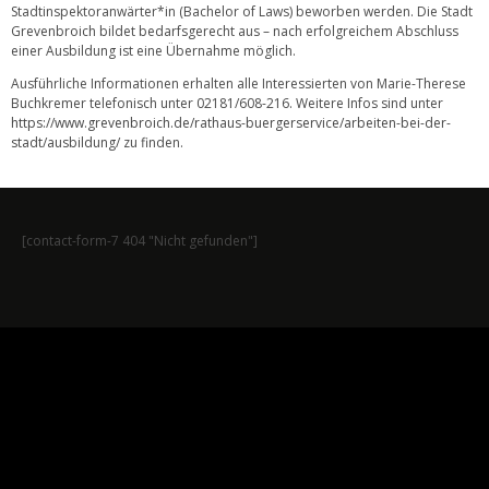
Stadtinspektoranwärter*in (Bachelor of Laws) beworben werden. Die Stadt
Grevenbroich bildet bedarfsgerecht aus – nach erfolgreichem Abschluss
einer Ausbildung ist eine Übernahme möglich.
Ausführliche Informationen erhalten alle Interessierten von Marie-Therese
Buchkremer telefonisch unter 02181/608-216. Weitere Infos sind unter
https://www.grevenbroich.de/rathaus-buergerservice/arbeiten-bei-der-
stadt/ausbildung/
zu finden.
[contact-form-7 404 "Nicht gefunden"]