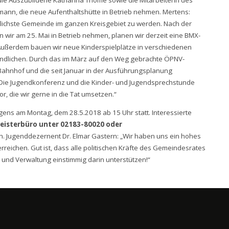
die Auszubildene Katharina Thome sowie die Mitarbeiterin des
ann, die neue Aufenthaltshütte in Betrieb nehmen. Mertens:
dlichste Gemeinde im ganzen Kreisgebiet zu werden. Nach der
n wir am 25. Mai in Betrieb nehmen, planen wir derzeit eine BMX-
. Außerdem bauen wir neue Kinderspielplätze in verschiedenen
gendlichen. Durch das im März auf den Weg gebrachte ÖPNV-
 Bahnhof und die seit Januar in der Ausführungsplanung
. Die Jugendkonferenz und die Kinder- und Jugendsprechstunde
 die wir gerne in die Tat umsetzen.“
gens am Montag, dem 28.5.2018 ab 15 Uhr statt. Interessierte
eisterbüro unter 02183-80020 oder
 Jugenddezernent Dr. Elmar Gastern: „Wir haben uns ein hohes
erreichen. Gut ist, dass alle politischen Kräfte des Gemeindesrates
 und Verwaltung einstimmig darin unterstützen!“