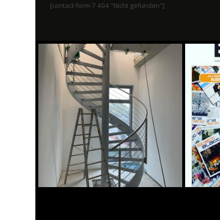
[contact-form-7 404 "Nicht gefunden"]