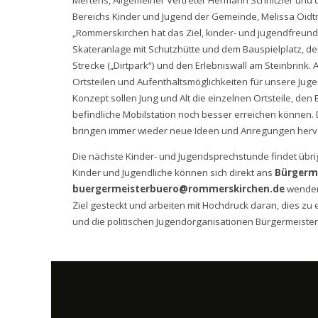
Mertens, Allgemeiner Vertreter Hermann Schnitzler und 
Bereichs Kinder und Jugend der Gemeinde, Melissa Oidtm
„Rommerskirchen hat das Ziel, kinder- und jugendfreun
Skateranlage mit Schutzhütte und dem Bauspielplatz, de
Strecke („Dirtpark“) und den Erlebniswall am Steinbrink
Ortsteilen und Aufenthaltsmöglichkeiten für unsere Ju
Konzept sollen Jung und Alt die einzelnen Ortsteile, den
befindliche Mobilstation noch besser erreichen können
bringen immer wieder neue Ideen und Anregungen hervor,
Die nächste Kinder- und Jugendsprechstunde findet übri
Kinder und Jugendliche können sich direkt ans
Bürgerm
buergermeisterbuero@rommerskirchen.de
wenden.
Ziel gesteckt und arbeiten mit Hochdruck daran, dies zu 
und die politischen Jugendorganisationen Bürgermeister