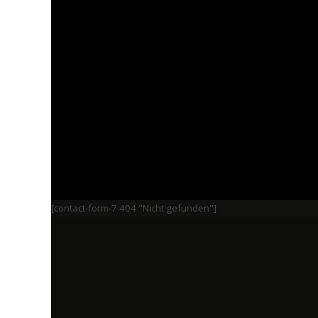
[contact-form-7 404 "Nicht gefunden"]