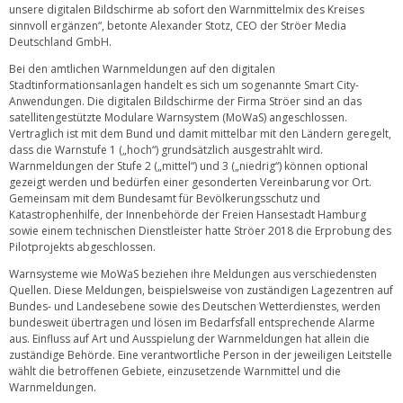
unsere digitalen Bildschirme ab sofort den Warnmittelmix des Kreises
sinnvoll ergänzen“, betonte Alexander Stotz, CEO der Ströer Media
Deutschland GmbH.
Bei den amtlichen Warnmeldungen auf den digitalen
Stadtinformationsanlagen handelt es sich um sogenannte Smart City-
Anwendungen. Die digitalen Bildschirme der Firma Ströer sind an das
satellitengestützte Modulare Warnsystem (MoWaS) angeschlossen.
Vertraglich ist mit dem Bund und damit mittelbar mit den Ländern geregelt,
dass die Warnstufe 1 („hoch“) grundsätzlich ausgestrahlt wird.
Warnmeldungen der Stufe 2 („mittel“) und 3 („niedrig“) können optional
gezeigt werden und bedürfen einer gesonderten Vereinbarung vor Ort.
Gemeinsam mit dem Bundesamt für Bevölkerungsschutz und
Katastrophenhilfe, der Innenbehörde der Freien Hansestadt Hamburg
sowie einem technischen Dienstleister hatte Ströer 2018 die Erprobung des
Pilotprojekts abgeschlossen.
Warnsysteme wie MoWaS beziehen ihre Meldungen aus verschiedensten
Quellen. Diese Meldungen, beispielsweise von zuständigen Lagezentren auf
Bundes- und Landesebene sowie des Deutschen Wetterdienstes, werden
bundesweit übertragen und lösen im Bedarfsfall entsprechende Alarme
aus. Einfluss auf Art und Ausspielung der Warnmeldungen hat allein die
zuständige Behörde. Eine verantwortliche Person in der jeweiligen Leitstelle
wählt die betroffenen Gebiete, einzusetzende Warnmittel und die
Warnmeldungen.