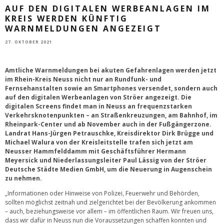
AUF DEN DIGITALEN WERBEANLAGEN IM
KREIS WERDEN KÜNFTIG
WARNMELDUNGEN ANGEZEIGT
27. OKTOBER 2021
Amtliche Warnmeldungen bei akuten Gefahrenlagen werden jetzt
im Rhein-Kreis Neuss nicht nur an Rundfunk- und
Fernsehanstalten sowie an Smartphones versendet, sondern auch
auf den digitalen Werbeanlagen von Ströer angezeigt. Die
digitalen Screens findet man in Neuss an frequenzstarken
Verkehrsknotenpunkten – an Straßenkreuzungen, am Bahnhof, im
Rheinpark-Center und ab November auch in der Fußgängerzone.
Landrat Hans-Jürgen Petrauschke, Kreisdirektor Dirk Brügge und
Michael Walura von der Kreisleitstelle trafen sich jetzt am
Neusser Hammfelddamm mit Geschäftsführer Hermann
Meyersick und Niederlassungsleiter Paul Lässig von der Ströer
Deutsche Städte Medien GmbH, um die Neuerung in Augenschein
zu nehmen.
„Informationen oder Hinweise von Polizei, Feuerwehr und Behörden,
sollten möglichst zeitnah und zielgerichtet bei der Bevölkerung ankommen
– auch, beziehungsweise vor allem – im öffentlichen Raum. Wir freuen uns,
dass wir dafür in Neuss nun die Voraussetzungen schaffen konnten und