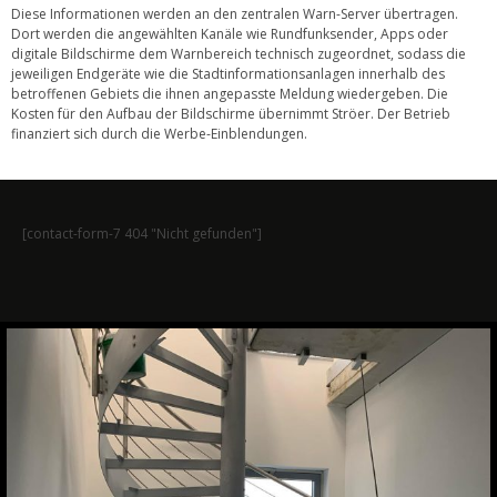
Diese Informationen werden an den zentralen Warn-Server übertragen.
Dort werden die angewählten Kanäle wie Rundfunksender, Apps oder
digitale Bildschirme dem Warnbereich technisch zugeordnet, sodass die
jeweiligen Endgeräte wie die Stadtinformationsanlagen innerhalb des
betroffenen Gebiets die ihnen angepasste Meldung wiedergeben. Die
Kosten für den Aufbau der Bildschirme übernimmt Ströer. Der Betrieb
finanziert sich durch die Werbe-Einblendungen.
[contact-form-7 404 "Nicht gefunden"]