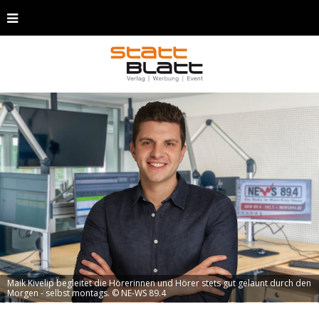
Maik Kivelip begleitet die Hörerinnen und Hörer stets gut gelaunt durch den
Morgen - selbst montags. © NE-WS 89.4