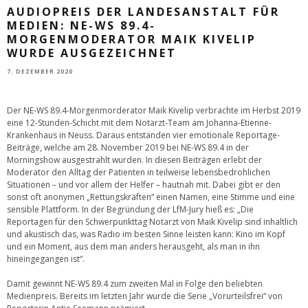
AUDIOPREIS DER LANDESANSTALT FÜR
MEDIEN: NE-WS 89.4-
MORGENMODERATOR MAIK KIVELIP
WURDE AUSGEZEICHNET
7. DEZEMBER 2020
Der NE-WS 89.4-Morgenmorderator Maik Kivelip verbrachte im Herbst 2019
eine 12-Stunden-Schicht mit dem Notarzt-Team am Johanna-Etienne-
Krankenhaus in Neuss. Daraus entstanden vier emotionale Reportage-
Beiträge, welche am 28. November 2019 bei NE-WS 89.4 in der
Morningshow ausgestrahlt wurden. In diesen Beiträgen erlebt der
Moderator den Alltag der Patienten in teilweise lebensbedrohlichen
Situationen – und vor allem der Helfer – hautnah mit. Dabei gibt er den
sonst oft anonymen „Rettungskräften“ einen Namen, eine Stimme und eine
sensible Plattform. In der Begründung der LfM-Jury hieß es: „Die
Reportagen für den Schwerpunkttag Notarzt von Maik Kivelip sind inhaltlich
und akustisch das, was Radio im besten Sinne leisten kann: Kino im Kopf
und ein Moment, aus dem man anders herausgeht, als man in ihn
hineingegangen ist“.
Damit gewinnt NE-WS 89.4 zum zweiten Mal in Folge den beliebten
Medienpreis. Bereits im letzten Jahr wurde die Serie „Vorurteilsfrei“ von