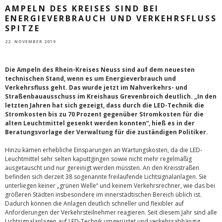
AMPELN DES KREISES SIND BEI
ENERGIEVERBRAUCH UND VERKEHRSFLUSS
SPITZE
22. NOVEMBER 2019
Die Ampeln des Rhein-Kreises Neuss sind auf dem neuesten
technischen Stand, wenn es um Energieverbrauch und
Verkehrsfluss geht. Das wurde jetzt im Nahverkehrs- und
Straßenbauausschuss im Kreishaus Grevenbroich deutlich. „In den
letzten Jahren hat sich gezeigt, dass durch die LED-Technik die
Stromkosten bis zu 70 Prozent gegenüber Stromkosten für die
alten Leuchtmittel gesenkt werden konnten“, hieß es in der
Beratungsvorlage der Verwaltung für die zuständigen Politiker.
Hinzu kämen erhebliche Einsparungen an Wartungskosten, da die LED-
Leuchtmittel sehr selten kaputtgingen sowie nicht mehr regelmäßig
ausgetauscht und nur gereinigt werden müssten. An den Kreisstraßen
befinden sich derzeit 38 sogenannte freilaufende Lichtsignalanlagen. Sie
unterliegen keiner „grünen Welle“ und keinem Verkehrsrechner, wie das bei
größeren Städten insbesondere im innerstädtischen Bereich üblich ist.
Dadurch können die Anlagen deutlich schneller und flexibler auf
Anforderungen der Verkehrsteilnehmer reagieren. Seit diesem Jahr sind alle
Lichtsignalanlagen auf LED-Technik umgerüstet und verkehrsabhängig