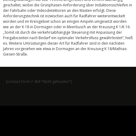
geschaltet, wobei die Grünphasen-Anforderung über Induktionsschleifen in
der Fahrbahn oder Videodetektoren an den Masten erfolgt. Diese
Anforderungstechnik ist inzwischen auch für Radfahrer weiterentwickelt
worden und im Kreisgebiet schon an einigen Ampeln umgesetzt worden
wie an der K 18 in Dormagen oder in Meerbusch an der Kreuzung K 1/K 16.
„Somit ist durch die verkehrsabhängige Steuerung mit Anpassung der
Freigabezeiten nach Bedarf ein optimaler Verkehrsfluss gewährleistet“, hieß
es. Weitere Umrüstungen dieser Art für Radfahrer sind in den nächsten
Jahren vorgesehen wie etwa in Dormagen an der Kreuzung K 18/Mathias-
Giesen-Straße.
[contact-form-7 404 "Nicht gefunden"]