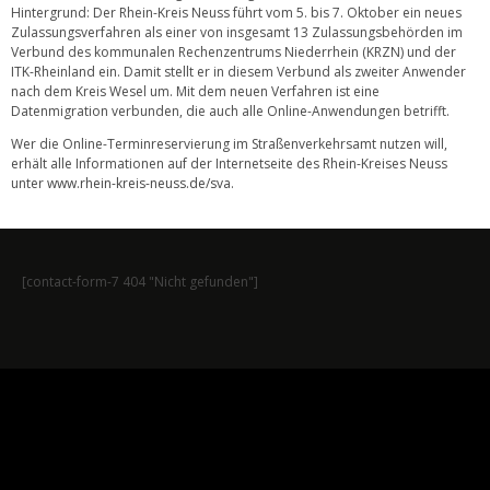
Hintergrund: Der Rhein-Kreis Neuss führt vom 5. bis 7. Oktober ein neues
Zulassungsverfahren als einer von insgesamt 13 Zulassungsbehörden im
Verbund des kommunalen Rechenzentrums Niederrhein (KRZN) und der
ITK-Rheinland ein. Damit stellt er in diesem Verbund als zweiter Anwender
nach dem Kreis Wesel um. Mit dem neuen Verfahren ist eine
Datenmigration verbunden, die auch alle Online-Anwendungen betrifft.
Wer die Online-Terminreservierung im Straßenverkehrsamt nutzen will,
erhält alle Informationen auf der Internetseite des Rhein-Kreises Neuss
unter
www.rhein-kreis-neuss.de/sva
.
[contact-form-7 404 "Nicht gefunden"]