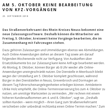
AM 5. OKTOBER KEINE BEARBEITUNG
VON KFZ-VORGÄNGEN
25. SEPTEMBER 2018
Das Straßenverkehrsamt des Rhein-Kreises Neuss bekommt eine
neue Zulassungssoftware. Deshalb können die Mitarbeiter am
Freitag, 5. Oktober, kreisweit keine Vorgänge bearbeiten, die im
Zusammenhang mit Fahrzeugen stehen.
Dazu gehören Zulassungen und Ummeldungen ebenso wie Abmeldungen.
Auch Online-Anwendungen stehen an diesem Tag sowie am darauf
folgenden Wochenende nicht zur Verfügung. Von Auskünften über
Ersatzdokumente bis zur Zulassung kann keine Anfrage bearbeitet werden.
Ab Montag, 8. Oktober, können Bürger ab 8 Uhr wieder alle Online-
Anwendungen uneingeschränkt nutzen. Die Dienstelle in Meerbusch bleibt
wegen der Umstellung am 5. Oktober komplett geschlossen, während
Bürger in den Dienststellen in Neuss, Grevenbroich und Dormagen an
diesem Tag Führerscheinangelegenheiten erledigen können. Amtsleiterin
Ulrike Holz empfiehlt, die Online-Terminreservierung bis zum 4. Oktober zu
nutzen, um unnötige Wartezeiten zu vermeiden. „Wir rechnen mit einem
höheren Kundenaufkommen am 4. und 8. Oktober“, sagt sie. „Deshalb
sollten Kunden – wenn möglich – ihren Gang zum Straßenverkehrsamt
verschieben oder unbedingt rechtzeitig einen Online-Termin machen.“ Zum