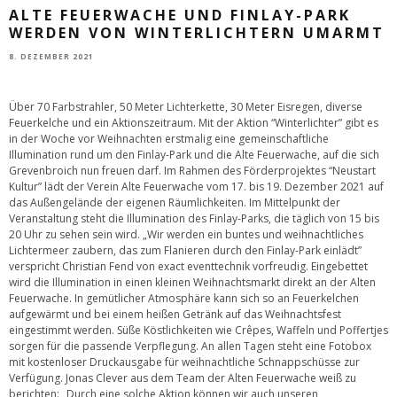
ALTE FEUERWACHE UND FINLAY-PARK
WERDEN VON WINTERLICHTERN UMARMT
8. DEZEMBER 2021
Über 70 Farbstrahler, 50 Meter Lichterkette, 30 Meter Eisregen, diverse
Feuerkelche und ein Aktionszeitraum. Mit der Aktion “Winterlichter” gibt es
in der Woche vor Weihnachten erstmalig eine gemeinschaftliche
Illumination rund um den Finlay-Park und die Alte Feuerwache, auf die sich
Grevenbroich nun freuen darf. Im Rahmen des Förderprojektes “Neustart
Kultur” lädt der Verein Alte Feuerwache vom 17. bis 19. Dezember 2021 auf
das Außengelände der eigenen Räumlichkeiten. Im Mittelpunkt der
Veranstaltung steht die Illumination des Finlay-Parks, die täglich von 15 bis
20 Uhr zu sehen sein wird. „Wir werden ein buntes und weihnachtliches
Lichtermeer zaubern, das zum Flanieren durch den Finlay-Park einlädt”
verspricht Christian Fend von exact eventtechnik vorfreudig. Eingebettet
wird die Illumination in einen kleinen Weihnachtsmarkt direkt an der Alten
Feuerwache. In gemütlicher Atmosphäre kann sich so an Feuerkelchen
aufgewärmt und bei einem heißen Getränk auf das Weihnachtsfest
eingestimmt werden. Süße Köstlichkeiten wie Crêpes, Waffeln und Poffertjes
sorgen für die passende Verpflegung. An allen Tagen steht eine Fotobox
mit kostenloser Druckausgabe für weihnachtliche Schnappschüsse zur
Verfügung. Jonas Clever aus dem Team der Alten Feuerwache weiß zu
berichten: „Durch eine solche Aktion können wir auch unseren