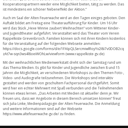
Kooperationspartnern wieder eine Möglichkeit bieten, tätig zu werden. Das
ist mindestens ein schöner Nebeneffekt der Aktion.“
Auch im Saal der Alten Feuerwache wird an den Tagen einiges geboten. Den
Auftakt bildet am Freitag eine Theateraufführung für Kinder. Um 16 Uhr
wird das Stück „Hexe Winnie zaubert Weihnachten“ vom Wittener Kinder-
und Jugendtheater aufgeführt. Veranstaltet wird das Theater vom Verein
Rappelkiste Grevenbroich. Familien können sich mit ihren Kindern kostenlos
für die Veranstaltung auf der folgenden Webseite anmelden:
https://docs.google.com/forms/d/e/1FAIpQLSercmiwlRoyYx2I8i7v0DOB2cq
zAt7w-sqn3ws4l8oeiWOhLw/viewform
(www.rappelkiste-gv.de)
Mit der weihnachtlichen Medienwerkstatt dreht sich der Samstag rund um
das Thema Medien. Es gibt für Kinder und Jugendliche zwischen 8 und 15
Jahren die Möglichkeit, an verschiedenen Workshops zu den Themen Foto-,
Video- und Audiografie teilzunehmen. Die Workshops sind interaktiv
gestaltet und werden von geschultem Fachpersonal durchgeführt. Somit
wird hier ein echter Mehrwert mit Spaß verbunden und die Teilnehmenden
können etwas lernen. „Das Arbeiten mit Medien ist aktueller denn je. Wir
freuen uns, dass wir Angebote in diesem Bereich umsetzen können“ freut
sich Julia Linke, Medienpädagogin der Alten Feuerwache. Die Anmeldung
und weitere Informationen sind auf der Webseite
https://www.altefeuerwache-gv.de/
zu finden.