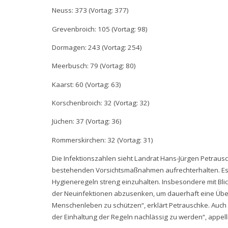
Neuss: 373 (Vortag: 377)
Grevenbroich: 105 (Vortag: 98)
Dormagen: 243 (Vortag: 254)
Meerbusch: 79 (Vortag: 80)
Kaarst: 60 (Vortag: 63)
Korschenbroich: 32 (Vortag: 32)
Jüchen: 37 (Vortag: 36)
Rommerskirchen: 32 (Vortag: 31)
Die Infektionszahlen sieht Landrat Hans-Jürgen Petraus
bestehenden Vorsichtsmaßnahmen aufrechterhalten. Es gi
Hygieneregeln streng einzuhalten. Insbesondere mit Blick
der Neuinfektionen abzusenken, um dauerhaft eine Üb
Menschenleben zu schützen“, erklärt Petrauschke. Auch w
der Einhaltung der Regeln nachlässig zu werden“, appell