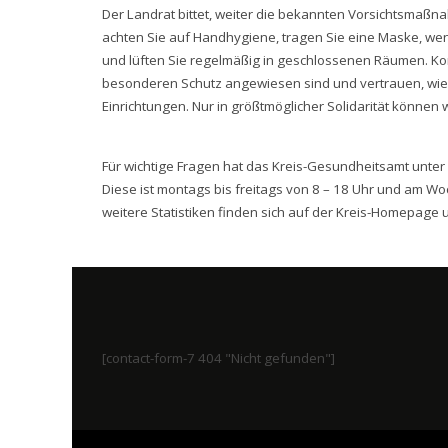
Der Landrat bittet, weiter die bekannten Vorsichtsmaßn
achten Sie auf Handhygiene, tragen Sie eine Maske, we
und lüften Sie regelmäßig in geschlossenen Räumen. Ko
besonderen Schutz angewiesen sind und vertrauen, wie 
Einrichtungen. Nur in größtmöglicher Solidarität könne
Für wichtige Fragen hat das Kreis-Gesundheitsamt unte
Diese ist montags bis freitags von 8 – 18 Uhr und am W
weitere Statistiken finden sich auf der Kreis-Homepage 
[contact-form-7 404 "Nicht gefunden"]