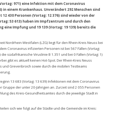
(Vortag: 971) eine Infektion mit dem Coronavirus
66) in einem Krankenhaus. Unverändert 292 Menschen sind
t 12 430 Personen (Vortag: 12 376) sind wieder von der
ortag: 53 613) haben im Impfzentrum und durch den
g eine Impfung und 19 139 (Vortag: 19 139) bereits die
t Nordrhein-Westfalen (LZG) liegt für den Rhein-Kreis Neuss bei
t dem Coronavirus infizierten Personen ist bei 567 Fällen (Vortag:
 5) die südafrikanische Viruslinie B 1.351 und bei 0 Fällen (Vortag: 1)
erbei gibt es aktuell keinen Hot-Spot. Der Rhein-Kreis Neuss
uss und Grevenbroich sowie durch die mobilen Testteams
ierung.
eginn 13 683 (Vortag: 13 639) Infektionen mit dem Coronavirus
der Gruppe der unter 20-Jährigen an. Zurzeit sind 2 055 Personen
hlung des Kreis-Gesundheitsamtes durch die jeweilige Stadt in
eilen sich wie folgt auf die Städte und die Gemeinde im Kreis: