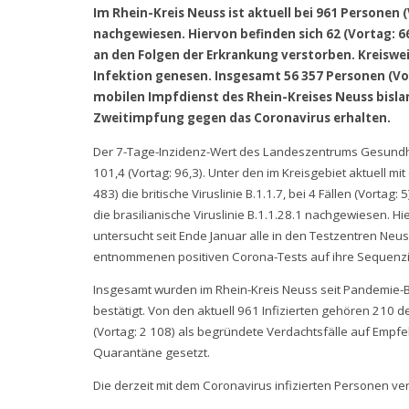
Im Rhein-Kreis Neuss ist aktuell bei 961 Personen 
nachgewiesen. Hiervon befinden sich 62 (Vortag: 
an den Folgen der Erkrankung verstorben. Kreiswei
Infektion genesen. Insgesamt 56 357 Personen (V
mobilen Impfdienst des Rhein-Kreises Neuss bislan
Zweitimpfung gegen das Coronavirus erhalten.
Der 7-Tage-Inzidenz-Wert des Landeszentrums Gesundhei
101,4 (Vortag: 96,3). Unter den im Kreisgebiet aktuell mi
483) die britische Viruslinie B.1.1.7, bei 4 Fällen (Vortag:
die brasilianische Viruslinie B.1.1.28.1 nachgewiesen. Hi
untersucht seit Ende Januar alle in den Testzentren Ne
entnommenen positiven Corona-Tests auf ihre Sequenz
Insgesamt wurden im Rhein-Kreis Neuss seit Pandemie-B
bestätigt. Von den aktuell 961 Infizierten gehören 210 
(Vortag: 2 108) als begründete Verdachtsfälle auf Empfe
Quarantäne gesetzt.
Die derzeit mit dem Coronavirus infizierten Personen vert