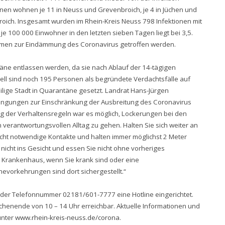
onen wohnen je 11 in Neuss und Grevenbroich, je 4 in Jüchen und
oich. Insgesamt wurden im Rhein-Kreis Neuss 798 Infektionen mit
je 100 000 Einwohner in den letzten sieben Tagen liegt bei 3,5.
ahmen zur Eindämmung des Coronavirus getroffen werden.
ne entlassen werden, da sie nach Ablauf der 14-tägigen
ell sind noch 195 Personen als begründete Verdachtsfälle auf
lige Stadt in Quarantäne gesetzt. Landrat Hans-Jürgen
trengungen zur Einschränkung der Ausbreitung des Coronavirus
ung der Verhaltensregeln war es möglich, Lockerungen bei den
verantwortungsvollen Alltag zu gehen. Halten Sie sich weiter an
nicht notwendige Kontakte und halten immer möglichst 2 Meter
 nicht ins Gesicht und essen Sie nicht ohne vorheriges
 Krankenhaus, wenn Sie krank sind oder eine
evorkehrungen sind dort sichergestellt.“
r der Telefonnummer 02181/601-7777 eine Hotline eingerichtet.
ochenende von 10 – 14 Uhr erreichbar. Aktuelle Informationen und
unter
www.rhein-kreis-neuss.de/corona
.