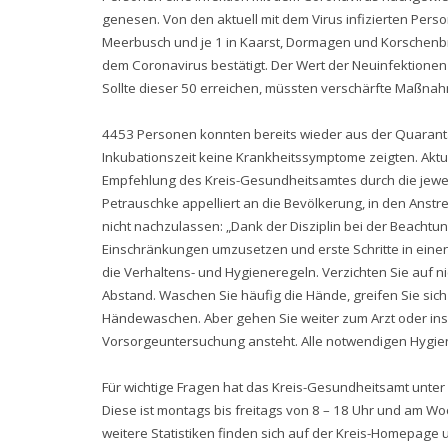
genesen. Von den aktuell mit dem Virus infizierten Pers
Meerbusch und je 1 in Kaarst, Dormagen und Korschenbr
dem Coronavirus bestätigt. Der Wert der Neuinfektionen 
Sollte dieser 50 erreichen, müssten verschärfte Maßn
4453 Personen konnten bereits wieder aus der Quarantä
Inkubationszeit keine Krankheitssymptome zeigten. Aktu
Empfehlung des Kreis-Gesundheitsamtes durch die jewei
Petrauschke appelliert an die Bevölkerung, in den Ans
nicht nachzulassen: „Dank der Disziplin bei der Beacht
Einschränkungen umzusetzen und erste Schritte in einen 
die Verhaltens- und Hygieneregeln. Verzichten Sie auf 
Abstand. Waschen Sie häufig die Hände, greifen Sie sich
Händewaschen. Aber gehen Sie weiter zum Arzt oder ins
Vorsorgeuntersuchung ansteht. Alle notwendigen Hygien
Für wichtige Fragen hat das Kreis-Gesundheitsamt unte
Diese ist montags bis freitags von 8 – 18 Uhr und am W
weitere Statistiken finden sich auf der Kreis-Homepage 