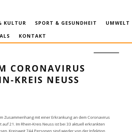
& KULTUR
SPORT & GESUNDHEIT
UMWELT 
IALS
KONTAKT
© Unsplash
EM CORONAVIRUS
IN-KREIS NEUSS
st im Zusammenhang mit einer Erkrankung an dem Coronavirus
 auf 21. Im Rhein-Kreis Neuss ist bei 33 aktuell erkrankten
en. Kreisweit 744 Personen sind wieder von der Infektion