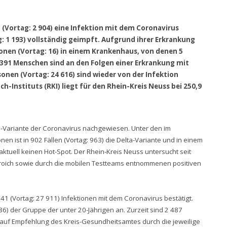
n (Vortag: 2 904) eine Infektion mit dem Coronavirus
g: 1 193) vollständig geimpft. Aufgrund ihrer Erkrankung
sonen (Vortag: 16) in einem Krankenhaus, von denen 5
 391 Menschen sind an den Folgen einer Erkrankung mit
onen (Vortag: 24 616) sind wieder von der Infektion
-Instituts (RKI) liegt für den Rhein-Kreis Neuss bei 250,9
n-Variante der Coronavirus nachgewiesen. Unter den im
nen ist in 902 Fällen (Vortag: 963) die Delta-Variante und in einem
aktuell keinen Hot-Spot. Der Rhein-Kreis Neuss untersucht seit
roich sowie durch die mobilen Testteams entnommenen positiven
1 (Vortag: 27 911) Infektionen mit dem Coronavirus bestätigt.
86) der Gruppe der unter 20-Jährigen an. Zurzeit sind 2 487
 auf Empfehlung des Kreis-Gesundheitsamtes durch die jeweilige