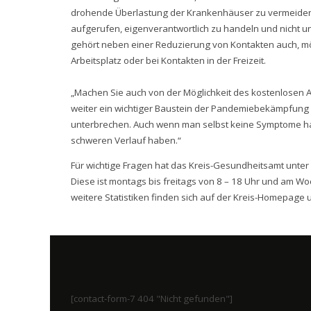
drohende Überlastung der Krankenhäuser zu vermeiden 
aufgerufen, eigenverantwortlich zu handeln und nicht 
gehört neben einer Reduzierung von Kontakten auch, mög
Arbeitsplatz oder bei Kontakten in der Freizeit.
„Machen Sie auch von der Möglichkeit des kostenlosen An
weiter ein wichtiger Baustein der Pandemiebekämpfung u
unterbrechen. Auch wenn man selbst keine Symptome ha
schweren Verlauf haben.“
Für wichtige Fragen hat das Kreis-Gesundheitsamt unte
Diese ist montags bis freitags von 8 – 18 Uhr und am W
weitere Statistiken finden sich auf der Kreis-Homepage 
[contact-form-7 404 "Nicht gefunden"]