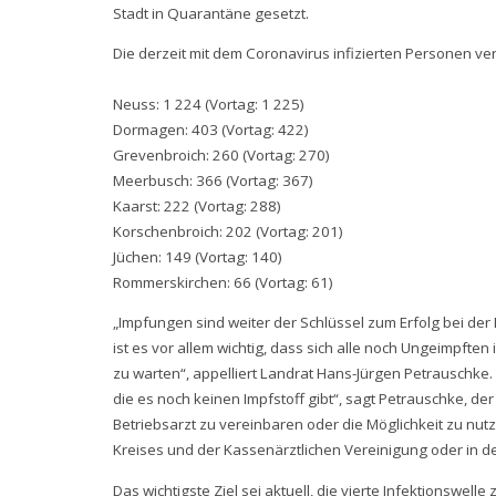
Stadt in Quarantäne gesetzt.
Die derzeit mit dem Coronavirus infizierten Personen vert
Neuss: 1 224 (Vortag: 1 225)
Dormagen: 403 (Vortag: 422)
Grevenbroich: 260 (Vortag: 270)
Meerbusch: 366 (Vortag: 367)
Kaarst: 222 (Vortag: 288)
Korschenbroich: 202 (Vortag: 201)
Jüchen: 149 (Vortag: 140)
Rommerskirchen: 66 (Vortag: 61)
„Impfungen sind weiter der Schlüssel zum Erfolg bei d
ist es vor allem wichtig, dass sich alle noch Ungeimpften
zu warten“, appelliert Landrat Hans-Jürgen Petrauschke.
die es noch keinen Impfstoff gibt“, sagt Petrauschke, de
Betriebsarzt zu vereinbaren oder die Möglichkeit zu nu
Kreises und der Kassenärztlichen Vereinigung oder in de
Das wichtigste Ziel sei aktuell, die vierte Infektionswell