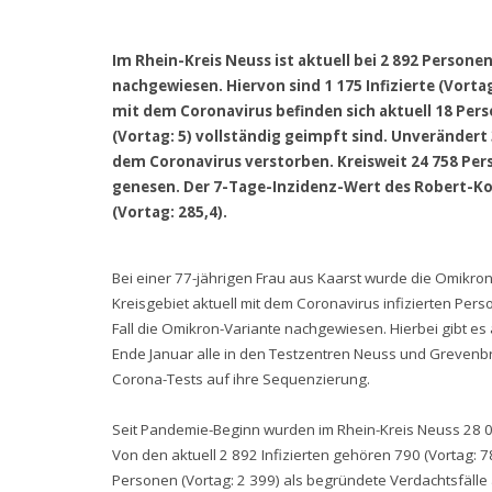
Im Rhein-Kreis Neuss ist aktuell bei 2 892 Persone
nachgewiesen. Hiervon sind 1 175 Infizierte (Vorta
mit dem Coronavirus befinden sich aktuell 18 Per
(Vortag: 5) vollständig geimpft sind. Unverändert
dem Coronavirus verstorben. Kreisweit 24 758 Pers
genesen. Der 7-Tage-Inzidenz-Wert des Robert-Koch
(Vortag: 285,4).
Bei einer 77-jährigen Frau aus Kaarst wurde die Omikro
Kreisgebiet aktuell mit dem Coronavirus infizierten Perso
Fall die Omikron-Variante nachgewiesen. Hierbei gibt es 
Ende Januar alle in den Testzentren Neuss und Grevenb
Corona-Tests auf ihre Sequenzierung.
Seit Pandemie-Beginn wurden im Rhein-Kreis Neuss 28 04
Von den aktuell 2 892 Infizierten gehören 790 (Vortag: 7
Personen (Vortag: 2 399) als begründete Verdachtsfälle