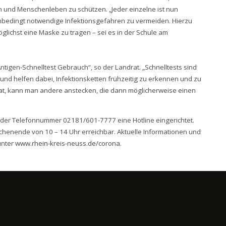
und Menschenleben zu schützen. „Jeder einzelne ist nun
unbedingt notwendige Infektionsgefahren zu vermeiden. Hierzu
lichst eine Maske zu tragen – sei es in der Schule am
tigen-Schnelltest Gebrauch“, so der Landrat. „Schnelltests sind
nd helfen dabei, Infektionsketten frühzeitig zu erkennen und zu
t, kann man andere anstecken, die dann möglicherweise einen
r der Telefonnummer 02181/601-7777 eine Hotline eingerichtet.
ochenende von 10 – 14 Uhr erreichbar. Aktuelle Informationen und
unter
www.rhein-kreis-neuss.de/corona
.