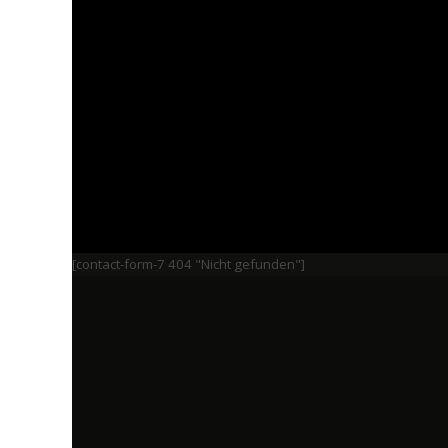
[contact-form-7 404 "Nicht gefunden"]